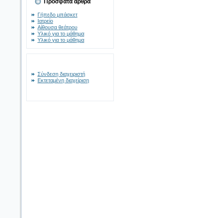
Πρόσφατα άρθρα
Γήπεδο μπάσκετ
Ιατρείο
Αίθουσα θεάτρου
Υλικό για το μάθημα
Υλικό για το μάθημα
Σύνδεση διαχειριστή
Εκτεταμένη διαχείριση