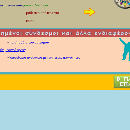
 είναι αυτό,
κανείς δεν ξέρει
μάθε περισσότερα για
μένα..
✓
τα σημάδια
του αυτισμού
αθημερινοί ήρωες
✓
σπουδαίοι άνθρωποι
με ιδιαίτερες ικανότητες