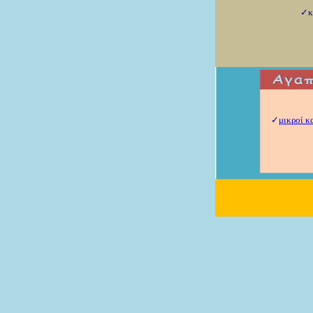
✓και τι
✓
μικροί κ