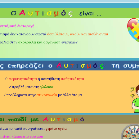
απτυξιακή διαταραχή
τισμό δεν
κατανοούν
σωστά
όσα βλέπουν, ακούν και αισθάνονται
λία στην
ακολουθία και οργάνωση
ενεργειών
✓
υπερκινητικότητα
ή ασυνήθιστη
παθητικότητα
✓προβλήματα στη
γλώσσα
✓προβλήματα στην
επικοινωνία
με άλλα άτομα
ο παιδί που φαίνεται
γεμάτο υγεία
ι είναι κάπου στο νου μου