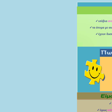
✓ισόβια
αν
✓τα άτομα με αυ
✓έχουν δυσκο
✓είμαι τ
✓όμως
κάτ