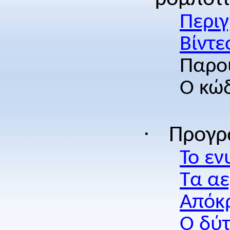
Περι
Βίντε
Παρο
Ο κώ
·
Προγρ
Το εν
Τα α
Απόκ
Ο δύ