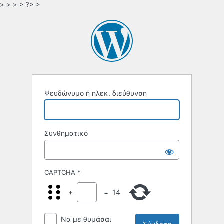
> > > > ?> >
Ψευδώνυμο ή ηλεκ. διεύθυνση
Συνθηματικό
CAPTCHA
*
+
=
14
Να με θυμάσαι