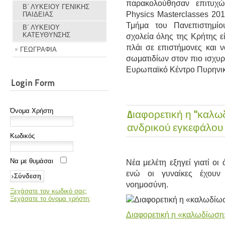
παρακολούθησαν επιτυχώς
Β΄ ΛΥΚΕΙΟΥ ΓΕΝΙΚΗΣ
Physics Masterclasses 20
ΠΑΙΔΕΙΑΣ
Τμήμα του Πανεπιστημίο
Β΄ ΛΥΚΕΙΟΥ
ΚΑΤΕΥΘΥΝΣΗΣ
σχολεία όλης της Κρήτης ε
πλάι σε επιστήμονες και 
ΓΕΩΓΡΑΦΙΑ
σωματιδίων στον πιο ισχυρ
Ευρωπαϊκό Κέντρο Πυρηνική
Login Form
Όνομα Χρήστη
Διαφορετική η "καλω
ανδρικού εγκεφάλου 
Κωδικός
Να με θυμάσαι
Νέα μελέτη εξηγεί γιατί οι
ενώ οι γυναίκες έχουν
νοημοσύνη.
Ξεχάσατε τον κωδικό σας;
Ξεχάσατε το όνομα χρήστη;
Διαφορετική η «καλωδίωση»