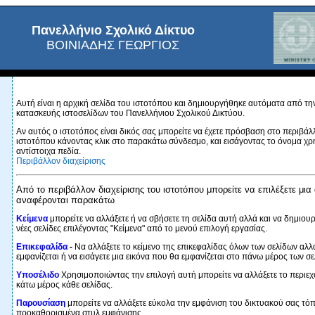
Πανελλήνιο Σχολικό Δίκτυο
ΒΟΙΝΙΑΔΗΣ ΓΕΩΡΓΙΟΣ
Αυτή είναι η αρχική σελίδα του ιστοτόπου και δημιουργήθηκε αυτόματα από τ
κατασκευής ιστοσελίδων του Πανελλήνιου Σχολικού Δικτύου.
Αν αυτός ο ιστοτόπος είναι δικός σας μπορείτε να έχετε πρόσβαση στο περιβάλ
ιστοτόπου κάνοντας κλικ στο παρακάτω σύνδεσμο, και εισάγοντας το όνομα χρή
αντίστοιχα πεδία.
Περιβάλλον διαχείρισης
Από το περιβάλλον διαχείρισης του ιστοτόπου μπορείτε να επιλέξετε μια
αναφέρονται παρακάτω
Κείμενα
μπορείτε να αλλάξετε ή να σβήσετε τη σελίδα αυτή αλλά και να δημιουρ
νέες σελίδες επιλέγοντας "Κείμενα" από το μενού επιλογή εργασίας.
Επικεφαλίδα
-
Να αλλάξετε το κείμενο της επικεφαλίδας όλων των σελίδων αλλ
εμφανίζεται ή να εισάγετε μια εικόνα που θα εμφανίζεται στο πάνω μέρος των σε
Υποσέλιδο
Χρησιμοποιώντας την επιλογή αυτή μπορείτε να αλλάξετε το περιεχ
κάτω μέρος κάθε σελίδας.
Παρουσίαση
μπορείτε να αλλάξετε εύκολα την εμφάνιση του δικτυακού σας τόπ
προκαθορισμένα στυλ εμφάνισης.