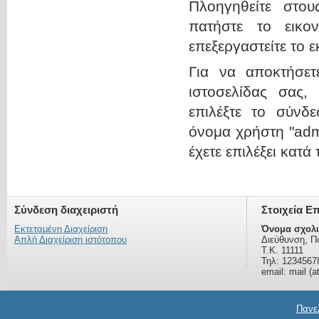
Πλοηγηθείτε στου
πατήστε το εικο
επεξεργαστείτε το 
Για να αποκτήσε
ιστοσελίδας σας,
επιλέξτε το σύνδε
όνομα χρήστη "admi
έχετε επιλέξει κατά
Σύνδεση διαχειριστή
Στοιχεία Ε
Εκτεταμένη Διαχείριση
Όνομα σχολι
Απλή Διαχείριση ιστότοπου
Διεύθυνση, Π
Τ.Κ. 11111
Τηλ: 1234567
email: mail (a
Πανελ