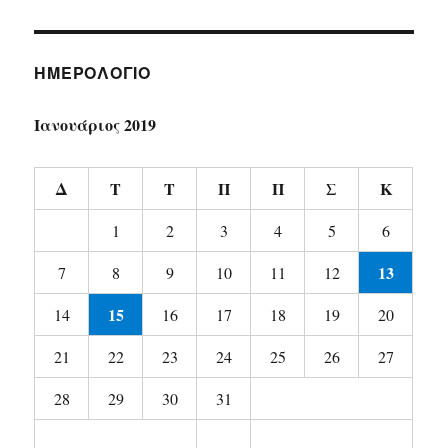
ΗΜΕΡΟΛΟΓΙΟ
Ιανουάριος 2019
Δ
Τ
Τ
Π
Π
Σ
Κ
1
2
3
4
5
6
13
7
8
9
10
11
12
15
14
16
17
18
19
20
21
22
23
24
25
26
27
28
29
30
31