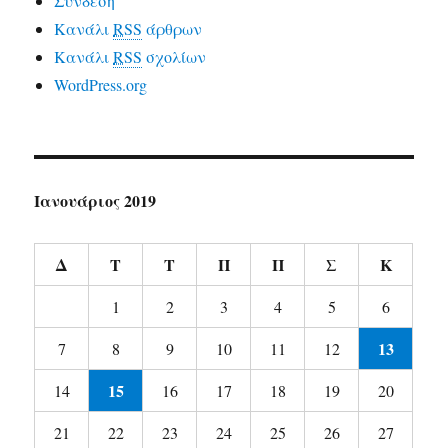
Σύνδεση
Κανάλι
RSS
άρθρων
Κανάλι
RSS
σχολίων
WordPress.org
Ιανουάριος 2019
Δ
Τ
Τ
Π
Π
Σ
Κ
1
2
3
4
5
6
13
7
8
9
10
11
12
15
14
16
17
18
19
20
21
22
23
24
25
26
27