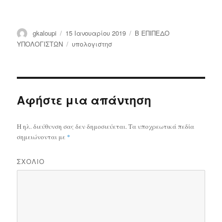
Συντάκτης
gkaloupi
Δημοσιεύτηκε
15 Ιανουαρίου 2019
Κατηγορίες
Β ΕΠΙΠΕΔΟ
την
ΥΠΟΛΟΓΙΣΤΩΝ
Ετικέτες
υπολογιστησ
Αφήστε μια απάντηση
Η ηλ. διεύθυνση σας δεν δημοσιεύεται.
Τα υποχρεωτικά πεδία
σημειώνονται με
*
ΣΧΌΛΙΟ