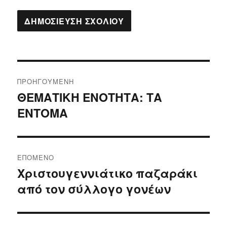
Πλοήγηση
ΠΡΟΗΓΟΎΜΕΝΗ
άρθρων
ΘΕΜΑΤΙΚΗ ΕΝΟΤΗΤΑ: ΤΑ
Προηγούμενο
ΕΝΤΟΜΑ
άρθρο:
ΕΠΌΜΕΝΟ
Χριστουγεννιάτικο παζαράκι
Επόμενο
από τον σύλλογο γονέων
άρθρο: