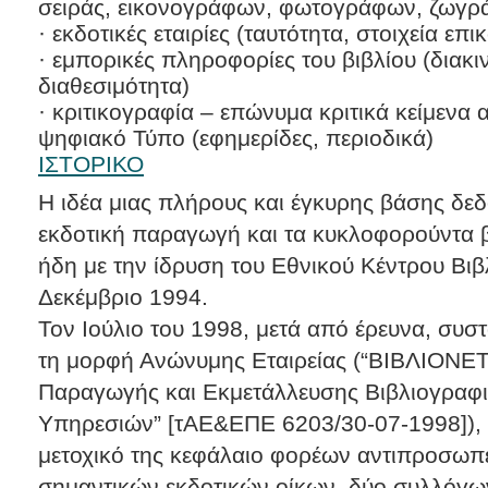
σειράς, εικονογράφων, φωτογράφων, ζωγρά
· εκδοτικές εταιρίες (ταυτότητα, στοιχεία επι
· εμπορικές πληροφορίες του βιβλίου (διακιν
διαθεσιμότητα)
· κριτικογραφία – επώνυμα κριτικά κείμενα 
ψηφιακό Τύπο (εφημερίδες, περιοδικά)
ΙΣΤΟΡΙΚΟ
Η ιδέα μιας πλήρους και έγκυρης βάσης δεδ
εκδοτική παραγωγή και τα κυκλοφορούντα 
ήδη με την ίδρυση του Εθνικού Κέντρου Βιβ
Δεκέμβριο 1994.
Τον Ιούλιο του 1998, μετά από έρευνα, συ
τη μορφή Ανώνυμης Εταιρείας (“ΒΙΒΛΙΟΝΕΤ
Παραγωγής και Εκμετάλλευσης Βιβλιογραφι
Υπηρεσιών” [τΑΕ&ΕΠΕ 6203/30-07-1998]), 
μετοχικό της κεφάλαιο φορέων αντιπροσωπε
σημαντικών εκδοτικών οίκων, δύο συλλόγω