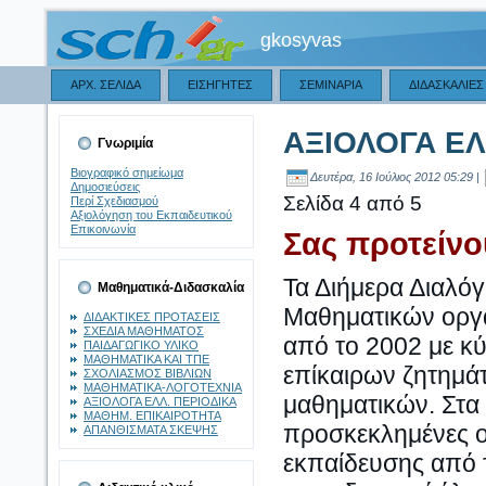
gkosyvas
ΑΡΧ. ΣΕΛΙΔΑ
ΕΙΣΗΓΗΤΕΣ
ΣΕΜΙΝΑΡΙΑ
ΔΙΔΑΣΚΑΛΙΕΣ
ΑΞΙΟΛΟΓΑ ΕΛ
Γνωριμία
Βιογραφικό σημείωμα
Δευτέρα, 16 Ιούλιος 2012 05:29 |
Δημοσιεύσεις
Σελίδα 4 από 5
Περί Σχεδιασμού
Αξιολόγηση του Εκπαιδευτικού
Επικοινωνία
Σας προτείνο
Τα Διήμερα Διαλόγ
Μαθηματικά-Διδασκαλία
Μαθηματικών οργ
ΔΙΔΑΚΤΙΚΕΣ ΠΡΟΤΑΣΕΙΣ
ΣΧΕΔΙΑ ΜΑΘΗΜΑΤΟΣ
από το 2002 με κύ
ΠΑΙΔΑΓΩΓΙΚΟ ΥΛΙΚΟ
ΜΑΘΗΜΑΤΙΚΑ ΚΑΙ ΤΠΕ
επίκαιρων ζητημάτ
ΣΧΟΛΙΑΣΜΟΣ ΒΙΒΛΙΩΝ
ΜΑΘΗΜΑΤΙΚΑ-ΛΟΓΟΤΕΧΝΙΑ
μαθηματικών. Στα
ΑΞΙΟΛΟΓΑ ΕΛΛ. ΠΕΡΙΟΔΙΚΑ
ΜΑΘΗΜ. ΕΠΙΚΑΙΡΟΤΗΤΑ
προσκεκλημένες ομ
ΑΠΑΝΘΙΣΜΑΤΑ ΣΚΕΨΗΣ
εκπαίδευσης από τ