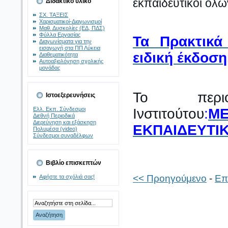
εκπαιδευτικοί όλ
Διδακτικό υλικό
ΣΧ. ΤΑΞΕΙΣ
Χαρισματικοί-Διαγωνισμοί
Μαθ. Δυσκολίες (ΕΔ, ΠΔΣ)
Φύλλα Εργασίας
Τα Πρακτικά
Διαγωνίσματα για την
εισαγωγή στα ΠΠ Λύκεια
ειδική έκδοση
Διαθεματικότητα
Αυτοαξιολόγηση σχολικής
μονάδας
Το περιο
Ιστοεξερευνήσεις
Ελλ. Εκπ. Σύνδεσμοι
Ινστιτούτου
:
Μ
Διεθνή Περιοδικά
Διερεύνηση και εξάσκηση
ΕΚΠΑΙΔΕΥΤΙ
Πολυμέσα (video)
Σύνδεσμοι συναδέλφων
Βιβλίο επισκεπτών
<< Προηγούμενο
-
Επ
Αφήστε τα σχόλιά σας!