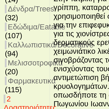
γρίππη, καταρρ
Δένδρα/Trees
χρησιμοποιηθεί
(32)
για την επιφεφυ
Εδώδιμα/Eatable
για τις χιονίστρ
(107)
δερματικούς ερε
Καλλωπιστικά/Decorative
χειμωνιάτικο λι
(94)
σιγοβράζοντας τ
Μελισσοτροφικά
ενισχύοντας του
(20)
αντιμετώπιση βή
Φαρμακευτικά
κρυολογημάτων.
(115)
οπωσδήποτε τη 
2
Πωγωνίου Ιωαννίν
Δραστηριότητες