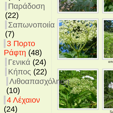
Παράδοση
(22)
Σαπωνοποιία
(7)
3 Πορτο
Ράφτη
(48)
Γενικά
(24)
απ
Κήπος
(22)
Λιθοαπασχόληση
(10)
4 Λέχαιον
(24)
S