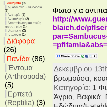
Mαθήματα
(9)
Αιματολογία – Αιμοδοσία
Φωτο για αντιπ
(3)
Ανατομία
(1)
http://www.gue
Ανοσολογία
(2)
Αποστείρωση και σκεύη
blaich.de/pflse
εργαστηρίου
(1)
Βιοχημεία
(2)
par=Sambucus
Ιστολογία
(1)
Διάφορα
=pflfamla&abs=
(26)
Πανίδα
(86)
Έντομα
Δεκεμβρίου 13th
(Arthropoda)
βρωμούσα
,
κου
(5)
Κατηγορία:
1 Φυ
Ερπετά
Άγρια
,
Βαφικά
,
(Reptilia)
(3)
Εδώδιμα/Eatabl