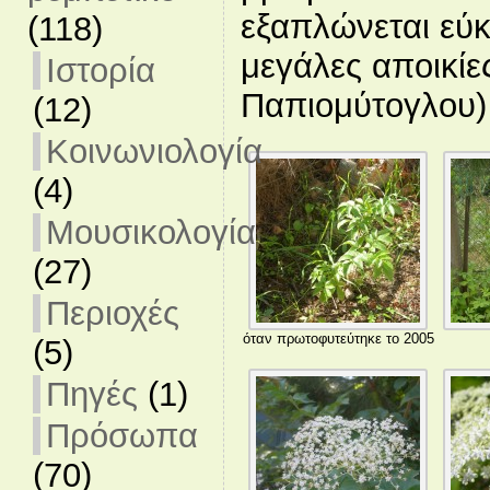
εξαπλώνεται εύ
(118)
μεγάλες αποικίε
Ιστορία
Παπιομύτογλου)
(12)
Κοινωνιολογία
(4)
Μουσικολογία
(27)
Περιοχές
όταν πρωτοφυτεύτηκε το 2005
(5)
Πηγές
(1)
Πρόσωπα
(70)