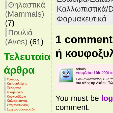
Θηλαστικά
Καλλωπιστικά/D
(Mammals)
Φαρμακευτικά
(7)
Πουλιά
1 comment
(Aves)
(61)
ή κουφοξυ
Τελευταία
άρθρα
admin
Δεκεμβρίου 14th, 2009 at
Εδώ αναστενάξαμε να το
Φλώρος
στο τέλος της Αιόλου. Τ
Κατσουλιέρης
Πελαργός
Φλαμίνγκο
You must be
log
Κουκουβάγια
Καλαμοκανάς
comment.
Σταχτοτσικνιάς
Σταχτοσουσουράδα