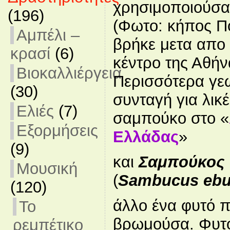
χρησιμοποιούσα
(196)
(Φωτο: κήπος Π
Αμπέλι –
βρήκε μετα απο
κρασί
(6)
κέντρο της Αθήν
Βιοκαλλιέργεια
Περισσότερα γε
(30)
συνταγή για λικ
Ελιές
(7)
σαμπούκο στο «
Εξορμήσεις
Ελλάδας
»
(9)
και
Σαμπούκος 
Μουσική
(
Sambucus ebu
(120)
άλλο ένα φυτό π
Το
βρωμούσα. Φυτ
ρεμπέτικο