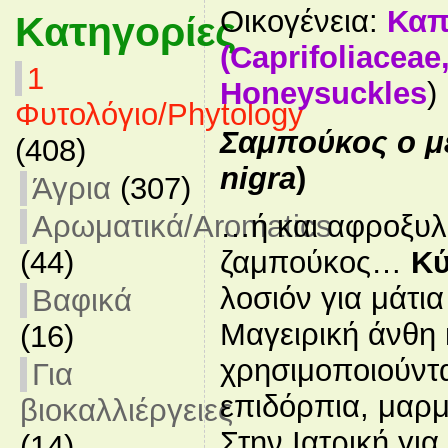
Οικογένεια:
Καπ
Κατηγορίες
(Caprifoliaceae
1
Honeysuckles
)
Φυτολόγιο/Phytology
Σαμπούκος ο μ
(408)
nigra
)
Άγρια
(307)
Αρωματικά/Aromatics
…ή και αφροξυλ
(44)
ζαμπούκος…
Κύ
λοσιόν για μάτια
Βαφικά
Μαγειρική άνθη 
(16)
χρησιμοποιούντα
Για
επιδόρπια, μαρμ
βιοκαλλιέργειες
Στην Ιατρική γι
(14)