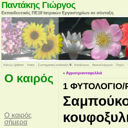
Παντάκης Γιώργος
Εκπαιδευτικός ΠΕ18 Ιατρικών Εργαστηρίων σε σύνταξη
Καλώς ήρθατε!
Index
Συστηματική κατάταξη
Κατάλογος
Βιοκαλλιέργεια
Πηγές
«
Αγριοτριανταφυλλιά
Ο καιρός
1 ΦΥΤΟΛΌΓΙΟ
Σαμπούκο
κουφοξυλ
O καιρός
σήμερα