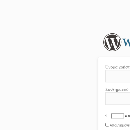
Όνομα χρήστ
Συνθηματικό
9 −
= τ
Απομνημόνε