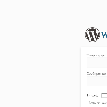
Όνομα χρήστ
Συνθηματικό
7 × εννέα =
Απομνημόνε