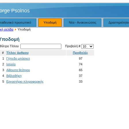
orge Psoinos
παιδευτικό προσωπικό
Υποδομή
Νέα - Ανακοινώσεις
Δραστηριότητε
κή σελίδα
Υποδομή
Υποδομή
Φίλτρο Τίτλου
Προβολή #
#
Τίτλος άρθρου
Προβολές
1
Γήπεδο μπάσκετ
97
2
Ιατρείο
74
3
Αίθουσα θεάτρου
65
4
Βιβλιοθήκη
37
5
Εργαστήριο πληροφορικής
33