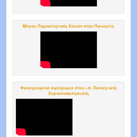
Μέγας Παρακλητικός Κανών στην Παναγία.
Φωτογραφικό αφιέρωμα στον +π. Παναγιώτη
Σαραντακκλησιώτη