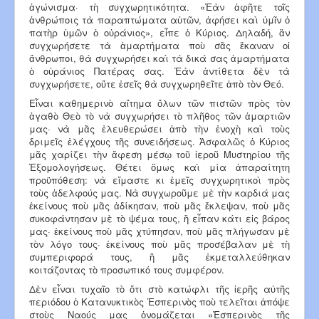
ἀγώνισμα· τὴ συγχωρητικότητα. «Ἐὰν ἀφῆτε τοῖς
ἀνθρώποις τὰ παραπτώματα αὐτῶν, ἀφήσει καὶ ὑμῖν ὁ
πατὴρ ὑμῶν ὁ οὐράνιος», εἶπε ὁ Κύριος. Δηλαδή, ἂν
συγχωρήσετε τὰ ἁμαρτήματα ποὺ σᾶς ἔκαναν οἱ
ἄνθρωποι, θὰ συγχωρήσει καὶ τὰ δικά σας ἁμαρτήματα
ὁ οὐράνιος Πατέρας σας. Ἐὰν ἀντίθετα δὲν τὰ
συγχωρήσετε, οὔτε ἐσεῖς θὰ συγχωρηθεῖτε ἀπὸ τὸν Θεό.
Εἶναι καθημερινὸ αἴτημα ὅλων τῶν πι­στῶν πρὸς τὸν
ἀγαθὸ Θεὸ τὸ νὰ συγχωρήσει τὸ πλῆθος τῶν ἁμαρτιῶν
μας· νὰ μᾶς ἐλευθερώσει ἀπὸ τὴν ἐνοχὴ καὶ τοὺς
δριμεῖς ἐλέγχους τῆς συνειδήσεως. Ἀσφαλῶς ὁ Κύριος
μᾶς χαρίζει τὴν ἄφεση μέσῳ τοῦ ἱεροῦ Μυστηρίου τῆς
Ἐξομολογήσεως. Θέτει ὅμως καὶ μία ἀπαραίτητη
προϋπόθεση: νὰ εἴμαστε κι ἐμεῖς συγχωρητικοὶ πρὸς
τοὺς ἀδελφούς μας. Νὰ συγχωροῦμε μὲ τὴν καρδιά μας
ἐκείνους ποὺ μᾶς ἀδίκησαν, ποὺ μᾶς ἔκλεψαν, ποὺ μᾶς
συκοφάντησαν μὲ τὸ ψέμα τους, ἢ εἶπαν κάτι εἰς βάρος
μας· ἐκείνους ποὺ μᾶς χτύπησαν, ποὺ μᾶς πλήγωσαν μὲ
τὸν λόγο τους· ἐκείνους ποὺ μᾶς προσέβαλαν μὲ τὴ
συμπεριφορά τους, ἢ μᾶς ἐκμεταλλεύθηκαν
κοιτάζοντας τὸ προσ­ωπικό τους συμφέρον.
Δὲν εἶναι τυχαῖο τὸ ὅτι στὸ κατώφλι τῆς ἱερῆς αὐτῆς
περιόδου ὁ Κατανυκτικὸς Ἑ­σπερινὸς ποὺ τελεῖται ἀπόψε
στοὺς Ναούς μας ὀνομάζεται «Ἑσπερινὸς τῆς