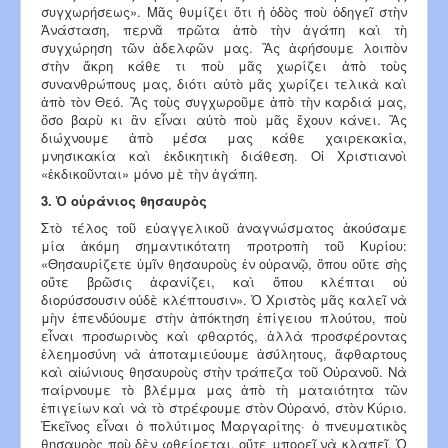
συγχωρήσεως». Μᾶς θυμίζει ὅτι ἡ ὁδὸς ποὺ ὁδηγεῖ στὴν
Ἀνάσταση, περνᾶ πρῶτα ἀπὸ τὴν ἀγάπη καὶ τὴ
συγχώρηση τῶν ἀδελφῶν μας. Ἂς ἀφήσουμε λοιπὸν
στὴν ἄκρη κάθε τι ποὺ μᾶς χωρίζει ἀπὸ τοὺς
συνανθρώπους μας, διότι αὐτὸ μᾶς χωρίζει τελικὰ καὶ
ἀπὸ τὸν Θεό. Ἂς τοὺς συγχωροῦμε ἀπὸ τὴν καρδιά μας,
ὅσο βαρὺ κι ἂν εἶναι αὐτὸ ποὺ μᾶς ἔχουν κάνει. Ἂς
διώχνουμε ἀπὸ μέσα μας κάθε χαιρεκακία,
μνησικακία καὶ ἐκδικητικὴ διάθεση. Οἱ Χριστιανοὶ
«ἐκδικοῦνται» μόνο μὲ τὴν ἀγάπη.
3. Ὁ οὐράνιος θησαυρὸς
Στὸ τέλος τοῦ εὐαγγελικοῦ ἀναγνώσματος ἀκούσαμε
μία ἀκόμη σημαντικότατη προτροπὴ τοῦ Κυρίου:
«Θησαυρίζετε ὑμῖν θησαυροὺς ἐν οὐρανῷ, ὅπου οὔτε σὴς
οὔτε βρῶσις ἀφανίζει, καὶ ὅπου κλέπται οὐ
διορύσσουσιν οὐδὲ κλέπτουσιν». Ὁ Χριστὸς μᾶς καλεῖ νὰ
μὴν ἐπενδύουμε στὴν ἀπόκτηση ἐπίγειου πλούτου, ποὺ
εἶναι προσ­ωρινὸς καὶ φθαρτός, ἀλλὰ προσ­φέροντας
ἐλεημοσύνη νὰ ἀποταμιεύουμε ἀσύλητους, ἄφθαρτους
καὶ αἰώνιους θησαυροὺς στὴν τράπεζα τοῦ Οὐρανοῦ. Νὰ
παίρνουμε τὸ βλέμμα μας ἀπὸ τὴ ματαιότητα τῶν
ἐπιγείων καὶ νὰ τὸ στρέφουμε στὸν Οὐρανό, στὸν Κύριο.
Ἐκεῖνος εἶναι ὁ πολύτιμος Μαργαρίτης· ὁ πνευματικὸς
θησαυρὸς ποὺ δὲν φθείρεται, οὔτε μπορεῖ νὰ κλαπεῖ. Ὁ