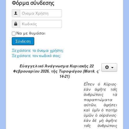
Φόρμα σύνδεσης
Όνομα Χρήστη
Κωδικός
Να με θυμάσαι
Σύνδεση
Ξεχάσατε το όνομα χρήστη;
Ξεχάσατε τον κωδικό σας;
Εὐαγγελικό Ἀνάγνωσμα Κυριακῆς 22
Φεβρουαρίου 2026, τῆς Τυροφάγου (Ματθ. ς΄
14-21)
Eἶπεν ὁ Κύριος·
ἐὰν ἀφῆτε τοῖς
ἀνθρώποις τὰ
παρα­πτώματα
αὐτῶν, ἀφήσει
καὶ ὑμῖν ὁ πατὴρ
ὑμῶν ὁ οὐράνιος·
ἐὰν δὲ μὴ ἀφῆτε
τοῖς ἀνθρώποις