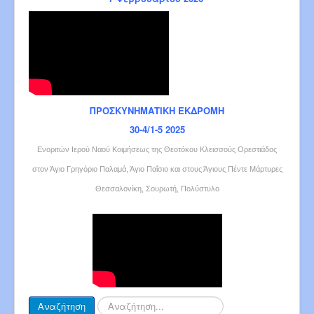
ΠΡΟΣΚΥΝΗΜΑΤΙΚΗ ΕΚΔΡΟΜΗ
30-4/1-5 2025
Ενοριτών Ιερού Ναού Κοιμήσεως της Θεοτόκου Κλεισσούς Ορεστιάδος
στον Άγιο Γρηγόριο Παλαμά, Άγιο Παΐσιο και στους Άγιους Πέντε Μάρτυρες
Θεσσαλονίκη, Σουρωτή, Πολύστυλο
Αναζήτηση...
Αναζήτηση