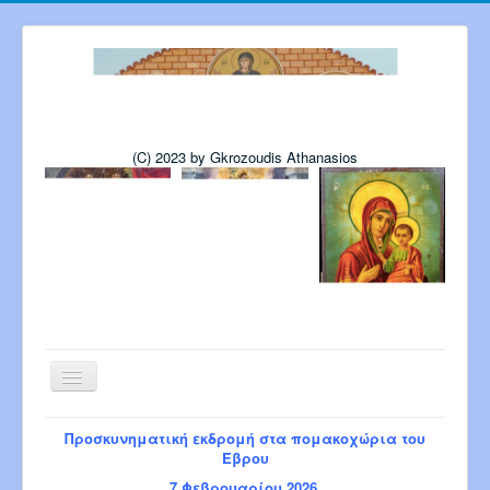
(C) 2023 by Gkrozoudis Athanasios
Εναλλαγή
πλοήγησης
Αρχική
Η εκκλησία μας
Προσκυνηματική εκδρομή στα πομακοχώρια του
Πρόγραμμα Παναγίας 6-2026
Έβρου
Πρόγρ. Σεβ. Μητροπολίτου 8-2026
7 Φεβρουαρίου 2026