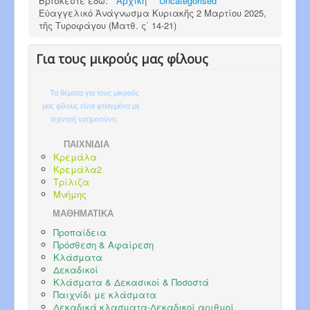
Βρίσκεστε εδώ:
Αρχική
Uncategorised
Εὐαγγελικό Ἀνάγνωσμα Κυριακῆς 2 Μαρτίου 2025,
τῆς Τυροφάγου (Ματθ. ς΄ 14-21)
Για τους μικρούς μας φίλους
Τα θέματα για τους μικρούς
μας φίλους είναι φτιαγμένα με
τεχνητή νοημοσύνη.
ΠΑΙΧΝΙΔΙΑ
Κρεμάλα
Κρεμάλα2
Τρίλιζα
Μνήμης
ΜΑΘΗΜΑΤΙΚΑ
Προπαίδεια
Πρόσθεση & Αφαίρεση
Κλάσματα
Δεκαδικοί
Κλάσματα & Δεκασικοί & Ποσοστά
Παιχνίδι με κλάσματα
Δεκαδικά κλασματα-Δεκαδικοί αριθμοί