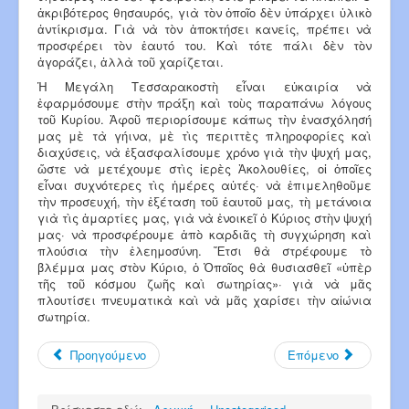
ἀκριβότερος θησαυρός, γιὰ τὸν ὁποῖο δὲν ὑπάρχει ὑλικὸ
ἀντίκρισμα. Γιὰ νὰ τὸν ἀποκτήσει καν­είς, πρέπει νὰ
προσφέρει τὸν ἑαυτό του. Καὶ τότε πάλι δὲν τὸν
ἀγοράζει, ἀλλὰ τοῦ χαρίζεται.
Ἡ Μεγάλη Τεσσαρακοστὴ εἶναι εὐκαιρία νὰ
ἐφαρμόσουμε στὴν πράξη καὶ τοὺς παραπάνω λόγους
τοῦ Κυρίου. Ἀφοῦ πε­ριορίσουμε κάπως τὴν ἐνασχόλησή
μας μὲ τὰ γήινα, μὲ τὶς περιττὲς πληροφορίες καὶ
διαχύσεις, νὰ ἐξασφαλίσουμε χρόνο γιὰ τὴν ψυχή μας,
ὥστε νὰ μετέχουμε στὶς ἱερὲς Ἀκολουθίες, οἱ ὁποῖες
εἶναι συχνότερες τὶς ἡμέρες αὐτές· νὰ ἐπιμεληθοῦμε
τὴν προσ­ευχή, τὴν ἐξέταση τοῦ ἑαυτοῦ μας, τὴ μετάνοια
γιὰ τὶς ἁμαρτίες μας, γιὰ νὰ ἐνοικεῖ ὁ Κύριος στὴν ψυχή
μας· νὰ προσφέρουμε ἀπὸ καρδιᾶς τὴ συγχώρηση καὶ
πλούσια τὴν ἐλεημοσύνη. Ἔτσι θὰ στρέφουμε τὸ
βλέμμα μας στὸν Κύριο, ὁ Ὁποῖος θὰ θυσιασθεῖ «ὑπὲρ
τῆς τοῦ κόσμου ζωῆς καὶ σωτηρίας»· γιὰ νὰ μᾶς
πλουτίσει πνευ­ματικὰ καὶ νὰ μᾶς χαρίσει τὴν αἰώνια
σωτηρία.
Προηγούμενο
Επόμενο