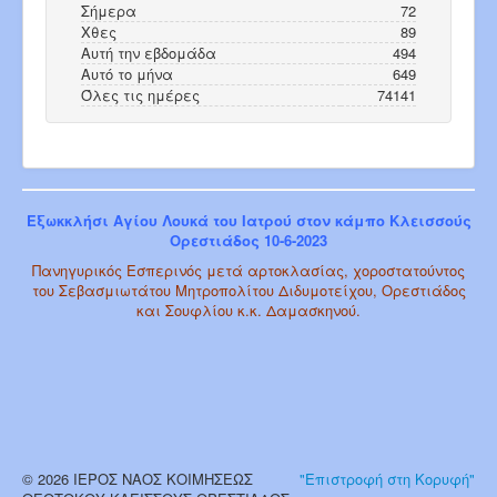
Σήμερα
72
Χθες
89
Αυτή την εβδομάδα
494
Αυτό το μήνα
649
Όλες τις ημέρες
74141
Εξωκκλήσι Αγίου Λουκά του Ιατρού στον κάμπο Κλεισσούς
Ορεστιάδος 10-6-2023
Πανηγυρικός Εσπερινός μετά αρτοκλασίας, χοροστατούντος
του Σεβασμιωτάτου Μητροπολίτου Διδυμοτείχου, Ορεστιάδος
και Σουφλίου κ.κ. Δαμασκηνού.
© 2026 ΙΕΡΟΣ ΝΑΟΣ ΚΟΙΜΗΣΕΩΣ
"Επιστροφή στη Κορυφή"