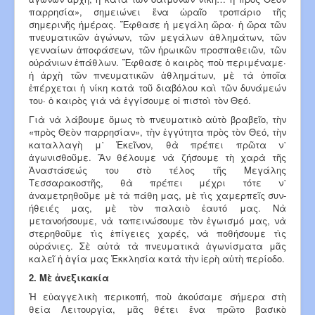
παρρησία», σημειώνει ἕνα ὡραῖο τροπάριο τῆς
σημερινῆς ἡμέρας. Ἔφθασε ἡ μεγάλη ὥρα· ἡ ὥρα τῶν
πνευματικῶν ἀγώνων, τῶν μεγάλων ἀθλημάτων, τῶν
γενναίων ἀποφάσεων, τῶν ἡρωικῶν προσπαθειῶν, τῶν
οὐράνιων ἐπάθλων. Ἔφθασε ὁ καιρὸς ποὺ περιμέναμε·
ἡ ἀρχὴ τῶν πνευματικῶν ἀθλημάτων, μὲ τὰ ὁποῖα
ἐπέρχεται ἡ νίκη κατὰ τοῦ διαβόλου καὶ τῶν δυνάμεών
του· ὁ καιρὸς γιὰ νὰ ἐγγίσουμε οἱ πιστοὶ τὸν Θεό.
Γιὰ νὰ λάβουμε ὅμως τὸ πνευματικὸ αὐτὸ βραβεῖο, τὴν
«πρὸς Θεὸν παρρησίαν», τὴν ἐγγύτητα πρὸς τὸν Θεό, τὴν
καταλλαγὴ μ᾿ Ἐκεῖνον, θὰ πρέπει πρῶτα ν᾿
ἀγωνισθοῦμε. Ἂν θέλουμε νὰ ζήσουμε τὴ χαρὰ τῆς
Ἀναστάσεώς του στὸ τέλος τῆς Μεγάλης
Τεσσαρακοστῆς, θὰ πρέπει μέχρι τότε ν᾿
ἀναμετρηθοῦμε μὲ τὰ πάθη μας, μὲ τὶς χαμερπεῖς συν­
ήθειές μας, μὲ τὸν παλαιὸ ἑαυτό μας. Νὰ
μετανοήσουμε, νὰ ταπεινώσουμε τὸν ἐγωισμό μας, νὰ
στερηθοῦμε τὶς ἐπίγειες χαρές, νὰ ποθήσουμε τὶς
οὐράνιες. Σὲ αὐτὰ τὰ πνευματικὰ ἀγωνίσματα μᾶς
καλεῖ ἡ ἁγία μας Ἐκκλησία κατὰ τὴν ἱερὴ αὐτὴ περίοδο.
2. Μὲ ἀνεξικακία
Ἡ εὐαγγελικὴ περικοπή, ποὺ ἀκούσαμε σήμερα στὴ
θεία Λειτουργία, μᾶς θέτει ἕνα πρῶτο βασικὸ