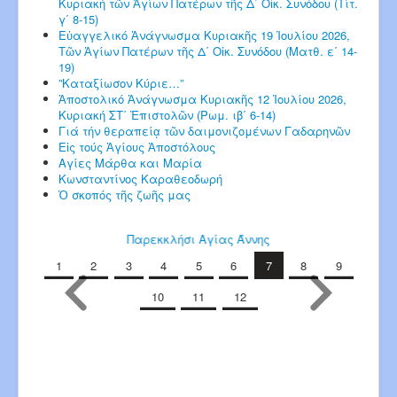
Κυριακή τῶν Ἁγίων Πατέρων τῆς Δ΄ Οἰκ. Συνόδου (Τίτ.
γ΄ 8-15)
Εὐαγγελικό Ἀνάγνωσμα Κυριακῆς 19 Ἰουλίου 2026,
Τῶν Ἁγίων Πατέρων τῆς Δ΄ Οἰκ. Συνόδου (Ματθ. ε΄ 14-
19)
”Καταξίωσον Κύριε…”
Ἀποστολικό Ἀνάγνωσμα Κυριακῆς 12 Ἰουλίου 2026,
Κυριακή ΣΤ΄ Ἐπιστολῶν (Ρωμ. ιβ΄ 6-14)
Γιά τήν θεραπείᾳ τῶν δαιμονιζομένων Γαδαρηνῶν
Εἰς τούς Ἁγίους Ἀποστόλους
Αγίες Μάρθα και Μαρία
Κωνσταντίνος Καραθεοδωρή
Ὁ σκοπός τῆς ζωῆς μας
Παρεκκλήσι Αγίας Άννης
1
2
3
4
5
6
7
8
9
10
11
12