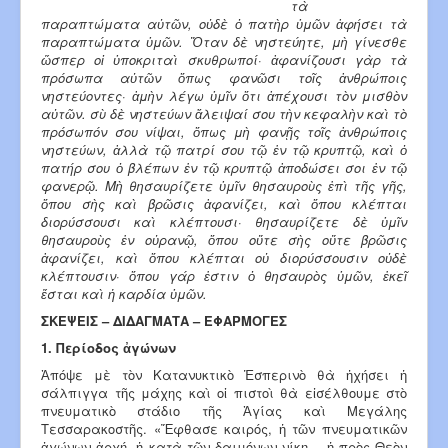
τὰ
παραπτώματα αὐτῶν, οὐ­δὲ ὁ πατὴρ ὑμῶν ἀφήσει τὰ
παρα­πτώματα ὑμῶν. Ὅταν δὲ νηστεύη­τε, μὴ γίνεσθε
ὥσπερ οἱ ὑποκρι­ταὶ σκυ­θρωποί· ἀφανίζουσι γὰρ τὰ
πρόσωπα αὐτῶν ὅπως φανῶσι τοῖς ἀνθρώποις
νηστεύοντες· ἀμὴν λέγω ὑμῖν ὅτι ἀπέχουσι τὸν μισθὸν
αὐτῶν. σὺ δὲ νηστεύων ἄλειψαί σου τὴν κε­φαλὴν καὶ τὸ
πρόσωπόν σου νίψαι, ὅπως μὴ φανῇς τοῖς ἀνθρώποις
νηστεύων, ἀλλὰ τῷ πατρί σου τῷ ἐν τῷ κρυπτῷ, καὶ ὁ
πατήρ σου ὁ βλέπων ἐν τῷ κρυπτῷ ἀποδώσει σοι ἐν τῷ
φανερῷ. Μὴ θησαυρίζετε ὑμῖν θησαυροὺς ἐπὶ τῆς γῆς,
ὅπου σὴς καὶ βρῶσις ἀφανίζει, καὶ ὅπου κλέπται
διορύσσουσι καὶ κλέπτουσι· θησαυρίζετε δὲ ὑμῖν
θησαυροὺς ἐν οὐρανῷ, ὅπου οὔτε σὴς οὔτε βρῶ­σις
ἀφανίζει, καὶ ὅπου κλέπται οὐ διορύσσουσιν οὐδὲ
κλέπτουσιν· ὅπου γάρ ἐστιν ὁ θησαυρὸς ὑμῶν, ἐκεῖ
ἔσται καὶ ἡ καρδία ὑμῶν.
ΣΚΕΨΕΙΣ – ΔΙΔΑΓΜΑΤΑ – ΕΦΑΡΜΟΓΕΣ
1. Περίοδος ἀγώνων
Ἀπόψε μὲ τὸν Κατανυκτικὸ Ἑσπερινὸ θὰ ἠχήσει ἡ
σάλπιγγα τῆς μάχης καὶ οἱ πιστοὶ θὰ εἰσέλθουμε στὸ
πνευματικὸ στάδιο τῆς Ἁγίας καὶ Μεγάλης
Τεσσαρακοστῆς. «Ἔφθασε καιρός, ἡ τῶν πνευματικῶν
ἀγώνων ἀρχή, ἡ κατὰ τῶν δαιμόνων νίκη… ἡ πρὸς Θεὸν