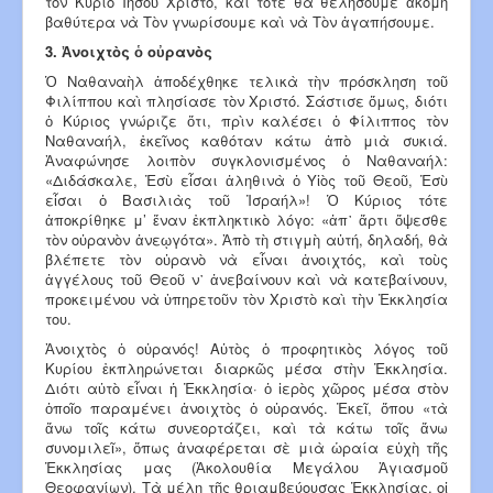
τὸν Κύριο Ἰησοῦ Χριστό, καὶ τότε θὰ θελήσουμε ἀκόμη
βαθύτερα νὰ Τὸν γνωρίσουμε καὶ νὰ Τὸν ἀγαπήσουμε.
3. Ἀνοιχτὸς ὁ οὐρανὸς
Ὁ Ναθαναὴλ ἀποδέχθηκε τελικὰ τὴν πρόσκληση τοῦ
Φιλίππου καὶ πλησίασε τὸν Χριστό. Σάστισε ὅμως, διότι
ὁ Κύριος γνώριζε ὅτι, πρὶν καλέσει ὁ Φίλιππος τὸν
Ναθαναήλ, ἐκεῖνος καθόταν κάτω ἀπὸ μιὰ συκιά.
Ἀναφώνησε λοιπὸν συγ­κλονισμένος ὁ Ναθαναήλ:
«Διδάσκαλε, Ἐσὺ εἶσαι ἀληθινὰ ὁ Υἱὸς τοῦ Θεοῦ, Ἐσὺ
εἶσαι ὁ Βασιλιὰς τοῦ Ἰσραήλ»! Ὁ Κύριος τότε
ἀποκρίθηκε μ’ ἕναν ἐκπληκτικὸ λόγο: «ἀπ᾿ ἄρτι ὄψεσθε
τὸν οὐρανὸν ἀνεῳγότα». Ἀπὸ τὴ στιγμὴ αὐτή, δηλαδή, θὰ
βλέπετε τὸν οὐρανὸ νὰ εἶναι ἀνοιχτός, καὶ τοὺς
ἀγγέλους τοῦ Θεοῦ ν᾿ ἀνεβαίνουν καὶ νὰ κατεβαίνουν,
προκειμένου νὰ ὑπηρετοῦν τὸν Χριστὸ καὶ τὴν Ἐκκλησία
του.
Ἀνοιχτὸς ὁ οὐρανός! Αὐτὸς ὁ προφη­τικὸς λόγος τοῦ
Κυρίου ἐκπληρώνεται διαρκῶς μέσα στὴν Ἐκκλησία.
Διότι αὐτὸ εἶναι ἡ Ἐκκλησία· ὁ ἱερὸς χῶρος μέσα στὸν
ὁποῖο παραμένει ἀνοιχτὸς ὁ οὐρανός. Ἐκεῖ, ὅπου «τὰ
ἄνω τοῖς κάτω συνεορτάζει, καὶ τὰ κάτω τοῖς ἄνω
συνομιλεῖ», ὅπως ἀναφέρεται σὲ μιὰ ὡραία εὐχὴ τῆς
Ἐκκλησίας μας (Ἀκολουθία Μεγάλου Ἁγιασμοῦ
Θεοφανίων). Τὰ μέλη τῆς θριαμβεύουσας Ἐκκλησίας, οἱ