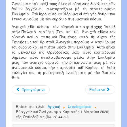
Ἅγιοί μας καὶ μαζί τους ὅλες οἱ οὐράνιες δυνάμεις τῶν
ἁγίων Ἀγγέλων, συνεορτάζουν μὲ τὴ στρατευόμενη
Ἐκκλησία. Στὸ ἱερὸ αὐτὸ καθίδρυμα οἱ ἐπὶ γῆς ἄνθρωποι
ἐπικοινωνοῦμε μὲ τὸν οὐράνιο πνευματικὸ κόσμο.
Ἀνοιχτὸ εἶδε κάποτε τὸν οὐρανὸ ὁ πατριάρχης Ἰακὼβ
στὴν Παλαιὰ Διαθήκη (Γεν. κη΄ 12). Ἀνοιχτὸ εἶδαν τὸν
οὐρανὸ καὶ οἱ ταπεινοὶ Ποιμένες κατὰ τὴ νύχτα τῆς
Γεννήσεως τοῦ Χριστοῦ. Ἀνοιχτὸ μποροῦμε ν᾿ ἀτενίζουμε
τὸν οὐρανὸ καὶ οἱ πιστοὶ μέσα στὴν Ἐκκλησία. Αὐτὸ εἶ­ναι
τό μεγαλεῖο τῆς Ὀρθοδοξίας μας· αὐτὸ ἑορτάζουμε
σήμερα· αὐτὸ ἀπολαμβάνουμε μέσα στὴν Ἐκκλησία
μας· τὸν ἀνοιχτὸ οὐρανό, τὴν ἐπικοινωνία μας μὲ τὸν
πνευματικὸ κόσμο, τὴν παρουσία τοῦ Κυρίου, τὴ θεία
εὐλογία του, τὴ μυστηριακὴ ἕνωσή μας μὲ τὸν ἴδιο τὸν
Θεό.
Προηγούμενο
Επόμενο
Βρίσκεστε εδώ:
Αρχική
Uncategorised
Εὐαγγελικό Ἀνάγνωσμα Κυριακῆς 1 Μαρτίου 2026,
τῆς Ὀρθοδοξίας (Ἰω. α΄ 44-52)