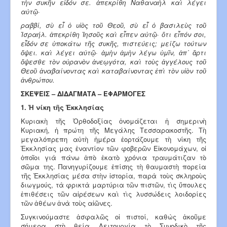
τὴν συκῆν εἶδόν σε. ἀπεκρίθη Ναθαναὴλ καὶ λέγει
αὐτῷ·
ραββί, σὺ εἶ ὁ υἱὸς τοῦ Θεοῦ, σὺ εἶ ὁ βασιλεὺς τοῦ
Ἰσραήλ. ἀπεκρίθη Ἰησοῦς καὶ εἶπεν αὐτῷ· ὅτι εἶπόν σοι,
εἶδόν σε ὑποκάτω τῆς συκῆς, πιστεύεις; μείζω τούτων
ὄψει. καὶ λέγει αὐτῷ· ἀμὴν ἀμὴν λέγω ὑμῖν, ἀπ᾿ ἄρτι
ὄψεσθε τὸν οὐρανὸν ἀνεῳγότα, καὶ τοὺς ἀγγέλους τοῦ
Θεοῦ ἀναβαίνοντας καὶ καταβαίνοντας ἐπὶ τὸν υἱὸν τοῦ
ἀν­θρώπου.
ΣΚΕΨΕΙΣ – ΔΙΔΑΓΜΑΤΑ – ΕΦΑΡΜΟΓΕΣ
1. Ἡ νίκη τῆς Ἐκκλησίας
Κυριακὴ τῆς Ὀρθοδοξίας ὀνομάζεται ἡ σημερινὴ
Κυριακή, ἡ πρώτη τῆς Μεγάλης Τεσσαρακοστῆς. Τὴ
μεγαλόπρεπη αὐτὴ ἡμέρα ἑορτάζουμε τὴ νίκη τῆς
Ἐκκλησίας μας ἐναντίον τῶν φοβερῶν Εἰκονομάχων, οἱ
ὁποῖοι γιὰ πάνω ἀπὸ ἑκατὸ χρόνια τραυμάτιζαν τὸ
σῶμα της. Πανηγυρίζουμε ἐπίσης τὴ θαυμαστὴ πορεία
τῆς Ἐκκλησίας μέσα στὴν ἱστορία, παρὰ τοὺς σκληροὺς
διωγμούς, τὰ φρικτὰ μαρτύρια τῶν πιστῶν, τὶς ὕπουλες
ἐπιθέσεις τῶν αἱρέσεων καὶ τὶς λυσσώδεις λοιδορίες
τῶν ἀθέων ἀνὰ τοὺς αἰῶνες.
Συγκινούμαστε ἀσφαλῶς οἱ πιστοί, καθὼς ἀκοῦμε
σήμερα στὴ θεία Λειτουργία τὸ Συνοδικὸ τῆς