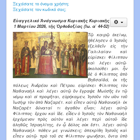
Ξεχάσατε το όνομα χρήστη;
Ξεχάσατε τον κωδικό σας;
Εὐαγγελικό Ἀνάγνωσμα Κυριακῆς Κυριακῆς
1 Μαρτίου 2026, τῆς Ὀρθοδοξίας (Ἰω. α΄ 44-52)
Τῷ καιρῷ ἐκείνῳ,
ἠθέλησεν ὁ Ἰη­σοῦς
ἐξελθεῖν εἰς τὴν
Γαλι­λαίαν· καὶ
εὑρίσκει Φίλιππον
καὶ λέγει αὐτῷ·
ἀκολούθει μοι. ἦν
δὲ ὁ Φίλιππος ἀπὸ
Βηθσαϊδά, ἐκ τῆς
πόλεως Ἀνδρέου καὶ Πέτρου. εὑρίσκει Φίλιππος τὸν
Ναθαναὴλ καὶ λέγει αὐ­τῷ ὃν ἔγραψε Μωϋσῆς ἐν τῷ
νόμῳ καὶ οἱ προφῆται, εὑρήκαμεν, Ἰησοῦν τὸν υἱὸν τοῦ
Ἰωσὴφ τὸν ἀπὸ Ναζαρέτ. καὶ εἶπεν αὐτῷ Ναθαναήλ· ἐκ
Ναζαρὲτ δύ­ναταί τι ἀγαθὸν εἶναι; λέγει αὐτῷ
Φίλιππος· ἔρχου καὶ ἴδε. εἶδεν ὁ Ἰησοῦς τὸν Ναθαναὴλ
ἐρχόμενον πρὸς αὐτὸν καὶ λέγει περὶ αὐτοῦ· ἴδε
ἀληθῶς Ἰσραηλίτης, ἐν ᾧ δόλος οὐκ ἔστι. λέγει αὐτῷ
Ναθαναήλ· πόθεν με γινώσκεις; ἀπεκρίθη Ἰησοῦς καὶ
εἶπεν αὐτῷ· πρὸ τοῦ σε Φίλιππον φωνῆσαι, ὄντα ὑπὸ