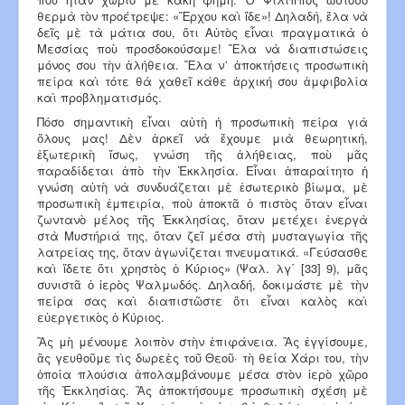
θερμὰ τὸν προέτρεψε: «Ἔρχου καὶ ἴδε»! Δηλαδή, ἔλα νὰ
δεῖς μὲ τὰ μάτια σου, ὅτι Αὐτὸς εἶναι πραγματικὰ ὁ
Μεσσίας ποὺ προσδοκούσαμε! Ἔλα νὰ διαπιστώσεις
μόνος σου τὴν ἀλήθεια. Ἔλα ν᾿ ἀποκτήσεις προσωπι­κὴ
πείρα καὶ τότε θὰ χαθεῖ κάθε ἀρχική σου ἀμφιβολία
καὶ προβληματισμός.
Πόσο σημαντικὴ εἶναι αὐτὴ ἡ προσωπικὴ πείρα γιὰ
ὅλους μας! Δὲν ἀρκεῖ νὰ ἔχουμε μιὰ θεωρητική,
ἐξωτερικὴ ἴσως, γνώση τῆς ἀλήθειας, ποὺ μᾶς
παραδίδεται ἀπὸ τὴν Ἐκκλησία. Εἶναι ἀπαραίτητο ἡ
γνώση αὐτὴ νὰ συνδυάζεται μὲ ἐσωτερικὸ βίωμα, μὲ
προσωπικὴ ἐμπειρία, ποὺ ἀποκτᾶ ὁ πιστὸς ὅταν εἶναι
ζων­τανὸ μέλος τῆς Ἐκκλησίας, ὅταν μετέχει ἐνεργὰ
στὰ Μυστήριά της, ὅταν ζεῖ μέσα στὴ μυσταγωγία τῆς
λατρείας της, ὅταν ἀγωνίζεται πνευματικά. «Γεύσασθε
καὶ ἴδετε ὅτι χρηστὸς ὁ Κύριος» (Ψαλ. λγ΄ [33] 9), μᾶς
συνιστᾶ ὁ ἱερὸς Ψαλμωδός. Δηλαδή, δοκιμάστε μὲ τὴν
πείρα σας καὶ διαπιστῶστε ὅτι εἶναι καλὸς καὶ
εὐεργετικὸς ὁ Κύριος.
Ἂς μὴ μένουμε λοιπὸν στὴν ἐπιφάνεια. Ἂς ἐγγίσουμε,
ἂς γευθοῦμε τὶς δωρεὲς τοῦ Θεοῦ· τὴ θεία Χάρι του, τὴν
ὁποία πλούσια ἀπολαμβάνουμε μέσα στὸν ἱερὸ χῶρο
τῆς Ἐκκλησίας. Ἂς ἀποκτήσουμε προσωπικὴ σχέση μὲ