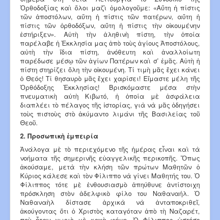
Ὀρθοδοξίας καὶ ὅλοι μαζὶ ὁμολογοῦμε: «Αὕτη ἡ πίστις
τῶν ἀποστόλων, αὕτη ἡ πίστις τῶν πατέρων, αὕτη ἡ
πίστις τῶν ὀρθοδόξων, αὕτη ἡ πίστις τὴν οἰκουμένην
ἐστήριξεν». Αὐτὴ τὴν ἀληθινὴ πίστη, τὴν ὁποία
παρέλαβε ἡ Ἐκκλησία μας ἀπὸ τοὺς ἁγίους Ἀποστόλους,
αὐτὴ τὴν ἴδια πίστη, ἀνόθευτη καὶ ἀναλλοίωτη
παρέδωσε μέσῳ τῶν ἁγίων Πατέρων καὶ σ’ ἐμᾶς. Αὐτὴ ἡ
πίστη στηρίζει ὅλη τὴν οἰκουμένη. Τί τιμὴ μᾶς ἔχει κάνει
ὁ Θεός! Τί θησαυρὸ μᾶς ἔχει χαρίσει! Εἴμαστε μέλη τῆς
Ὀρθόδοξης Ἐκκλησίας! Βρισκόμαστε μέσα στὴν
πνευματικὴ αὐτὴ Κιβωτό, ἡ ὁποία μὲ ἀσφάλεια
διαπλέει τὸ πέλαγος τῆς ἱστορίας, γιὰ νὰ μᾶς ὁδηγήσει
τοὺς πιστοὺς στὸ ἀκύμαντο λιμάνι τῆς Βασιλείας τοῦ
Θεοῦ.
2. Προσωπικὴ ἐμπειρία
Ἀνάλογα μὲ τὸ περιεχόμενο τῆς ἡμέρας εἶναι καὶ τὰ
νοήματα τῆς σημερινῆς εὐαγγελικῆς περικοπῆς. Ὅπως
ἀκούσαμε, μετὰ τὴν κλήση τῶν πρώτων Μαθητῶν ὁ
Κύριος κάλεσε καὶ τὸν Φίλιππο νὰ γίνει Μαθητής του. Ὁ
Φίλιππος τότε μὲ ἐνθουσιασμὸ ἀπηύθυνε ἀντίστοιχη
πρόσκληση στὸν ἀδελφικὸ φίλο του Ναθαναήλ. Ὁ
Ναθαναὴλ δίστασε ἀρχικὰ νὰ ἀνταποκριθεῖ,
ἀκούγοντας ὅτι ὁ Χριστὸς καταγόταν ἀπὸ τὴ Ναζαρέτ,
ποὺ ἦταν χωριὸ μὲ κακὴ φήμη. Ὁ Φίλιππος ὡστόσο