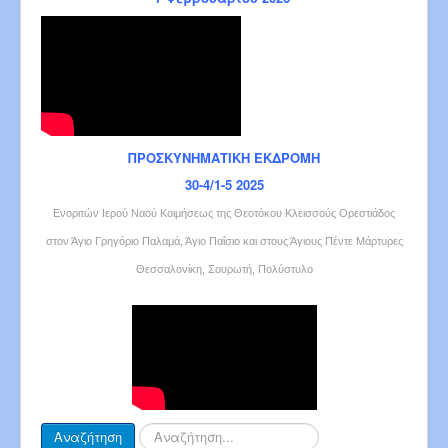
ΠΡΟΣΚΥΝΗΜΑΤΙΚΗ ΕΚΔΡΟΜΗ
30-4/1-5 2025
Ενοριτών Ιερού Ναού Κοιμήσεως της Θεοτόκου Κλεισσούς Ορεστιάδος
στον Άγιο Γρηγόριο Παλαμά, Άγιο Παΐσιο και στους Άγιους Πέντε Μάρτυρες
Θεσσαλονίκη, Σουρωτή, Πολύστυλο
Αναζήτηση...
Αναζήτηση