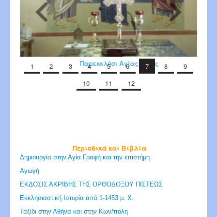
Παρεκκλήσι Αγίας Άννης
1
2
3
4
5
6
7
8
9
10
11
12
Περιοδικά και Βιβλία
Δημιουργία στην Αγία Γραφή και την επιστήμη
Αγωγή
ΕΚΔΟΣΙΣ ΑΚΡΙΒΗΣ ΤΗΣ ΟΡΘΟΔΟΞΟΥ ΠΙΣΤΕΩΣ
Εκκλησιαστική Ιστορία από 1-1453 μ. Χ.
Ταξίδι στην Αθήνα και στην Κων/πολη