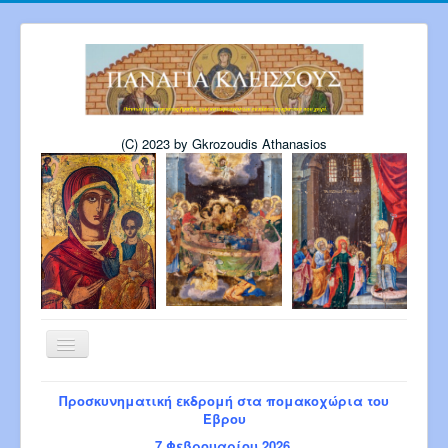
(C) 2023 by Gkrozoudis Athanasios
Εναλλαγή
πλοήγησης
Αρχική
Η εκκλησία μας
Προσκυνηματική εκδρομή στα πομακοχώρια του
Πρόγραμμα Παναγίας 6-2026
Έβρου
Πρόγρ. Σεβ. Μητροπολίτου 8-2026
7 Φεβρουαρίου 2026