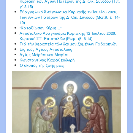
Κυριακή τῶν Ἁγίων Πατέρων τῆς Δ΄ Οἰκ. Συνόδου (Τίτ.
γ΄ 8-15)
Εὐαγγελικό Ἀνάγνωσμα Κυριακῆς 19 Ἰουλίου 2026,
Τῶν Ἁγίων Πατέρων τῆς Δ΄ Οἰκ. Συνόδου (Ματθ. ε΄ 14-
19)
”Καταξίωσον Κύριε…”
Ἀποστολικό Ἀνάγνωσμα Κυριακῆς 12 Ἰουλίου 2026,
Κυριακή ΣΤ΄ Ἐπιστολῶν (Ρωμ. ιβ΄ 6-14)
Γιά τήν θεραπείᾳ τῶν δαιμονιζομένων Γαδαρηνῶν
Εἰς τούς Ἁγίους Ἀποστόλους
Αγίες Μάρθα και Μαρία
Κωνσταντίνος Καραθεοδωρή
Ὁ σκοπός τῆς ζωῆς μας