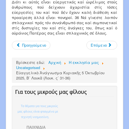
Διότι κι αὐτός εἶναι εὐεργετικός καί ὠφέ­λι­­μος στούς
ἀνθρώπους πού δείχνουν ἀχαριστία στίς τό­σες
εὐεργεσίες του καί πού δέν ἔχουν καλή διάθεση καί
προαίρεση ἀλλά εἶναι πονηροί. 36 Νά γίνεστε λοιπόν
σπλαχνικοί πρός τόν συνάνθρωπό σας καί συμπονετικοί
στίς δυστυχίες του καί στίς ἀνάγκες του, ὅπως καί ὁ
οὐράνιος Πατέρας σας εἶναι σπλαχνικός σέ ὅλους.
Προηγούμενο
Επόμενο
Βρίσκεστε εδώ:
Αρχική
Η εκκλησία μας
Uncategorised
Εὐαγγελικὸ Ἀνάγνωσμα Κυριακῆς 5 Ὀκτωβρίου
2025, Β΄ Λουκᾶ (Λουκ. ς΄ 31-36)
Για τους μικρούς μας φίλους
Τα θέματα για τους μικρούς
μας φίλους είναι φτιαγμένα με
τεχνητή νοημοσύνη.
ΠΑΙΧΝΙΔΙΑ