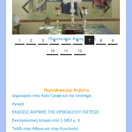
Παρεκκλήσι Αγίας Άννης
1
2
3
4
5
6
7
8
9
10
11
12
Περιοδικά και Βιβλία
Δημιουργία στην Αγία Γραφή και την επιστήμη
Αγωγή
ΕΚΔΟΣΙΣ ΑΚΡΙΒΗΣ ΤΗΣ ΟΡΘΟΔΟΞΟΥ ΠΙΣΤΕΩΣ
Εκκλησιαστική Ιστορία από 1-1453 μ. Χ.
Ταξίδι στην Αθήνα και στην Κων/πολη