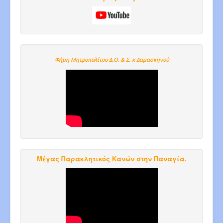
Φήμη Μητροπολίτου Δ.Ο. & Σ. κ Δαμασκηνού
Μέγας Παρακλητικός Κανών στην Παναγία.