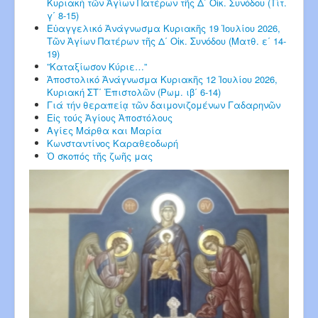
Κυριακή τῶν Ἁγίων Πατέρων τῆς Δ΄ Οἰκ. Συνόδου (Τίτ.
γ΄ 8-15)
Εὐαγγελικό Ἀνάγνωσμα Κυριακῆς 19 Ἰουλίου 2026,
Τῶν Ἁγίων Πατέρων τῆς Δ΄ Οἰκ. Συνόδου (Ματθ. ε΄ 14-
19)
”Καταξίωσον Κύριε…”
Ἀποστολικό Ἀνάγνωσμα Κυριακῆς 12 Ἰουλίου 2026,
Κυριακή ΣΤ΄ Ἐπιστολῶν (Ρωμ. ιβ΄ 6-14)
Γιά τήν θεραπείᾳ τῶν δαιμονιζομένων Γαδαρηνῶν
Εἰς τούς Ἁγίους Ἀποστόλους
Αγίες Μάρθα και Μαρία
Κωνσταντίνος Καραθεοδωρή
Ὁ σκοπός τῆς ζωῆς μας