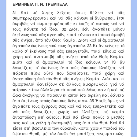
ΕΡΜΗΝΕΙΑ Π. Ν. ΤΡΕΜΠΕΛΑ
31 Καί μέ λίγες λέξεις, ὅπως θέλετε νά σᾶς
συμπεριφέρονται καί νά σᾶς κάνουν οἱ ἄνθρωποι, ἔτσι
ἀκριβῶς νά συμπεριφέρεσθε κι ἐσεῖς σ’ αὐτούς καί νά
τούς κάνετε τά ἴδια. 32 Διότι ἐάν ἀγαπᾶτε μόνον
ἐκείνους πού σᾶς ἀγαποῦν, ποιά εὔνοια καί ποιά ἀμοιβή
σᾶς ἀνήκει ἀπό τόν Θεό; Καμία. Διότι καί οἱ ἁμαρτωλοί
ἀγαποῦν ἐκείνους πού τούς ἀγαποῦν. 33 Κι ἄν κάνετε τό
καλό σ’ ἐκείνους πού σᾶς εὐ­ερ­γε­τοῦν, ποιά εὔνοια καί
χάρη καί ἀνταμοιβή σᾶς ἀνήκει ἀπό τόν Θεό; Καμία.
Διότι καί οἱ ἁμαρτωλοί τό ἴδιο κάνουν. 34 Κι ἄν
δανείζετε σ’ ἐκείνους ἀπό τούς ὁποίους ἐλπίζετε νά
πάρετε πίσω αὐτά πού δανείσατε, ποιά χάρη καί
ἀνταπόδοση ἀπό τόν Θεό σᾶς ἀνήκει; Καμία. Διότι καί οἱ
ἁμαρτωλοί δανείζουν σέ ἄλλους ἁμαρτωλούς γιά νά
πάρουν πίσω ὁλόκληρο τό ποσό πού δάνεισαν ἤ καί σέ
ὥρα ἀνάγκης νά πάρουν κι αὐτοί ἴσα ὀφέλη καί δάνεια
ἀπό ἐκείνους στούς ὁποίους δάνεισαν. 35 Ἐσεῖς ὅμως νά
ἀγαπᾶτε τούς ἐχθρούς σας καί νά τούς εὐεργετεῖτε καί
νά τούς δανείζετε χωρίς νά ἐλπίζετε σέ καμία
ἀνταπόδοση ἀπ’ αὐτούς. Καί θά εἶναι πολύς ὁ μισθός
σας καί μεγάλη ἡ ἀνταμοιβή σας ἀπό τόν Θεό. Καί θά
εἶστε στή βασιλεία τῶν οὐρανῶν κατά χάριν παι­διά τοῦ
ὑψίστου Θεοῦ, μέ τόν ὁποῖο θά μοιάζε­τε πνευ­­­­ματικῶς.