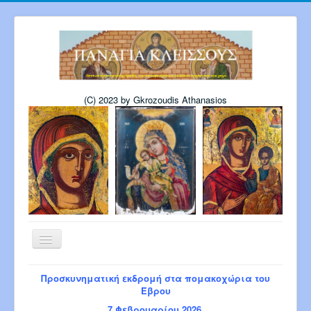
(C) 2023 by Gkrozoudis Athanasios
Εναλλαγή
πλοήγησης
Αρχική
Η εκκλησία μας
Προσκυνηματική εκδρομή στα πομακοχώρια του
Πρόγραμμα Παναγίας 6-2026
Έβρου
Πρόγρ. Σεβ. Μητροπολίτου 8-2026
7 Φεβρουαρίου 2026