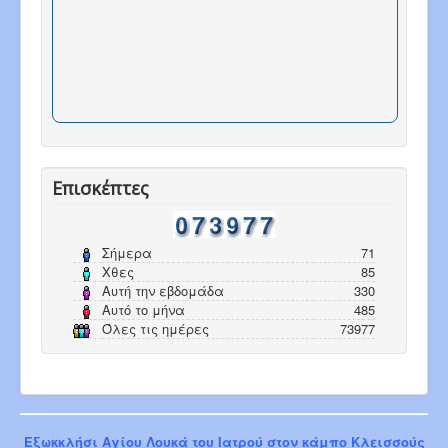
Επισκέπτες
Σήμερα
71
Χθες
85
Αυτή την εβδομάδα
330
Αυτό το μήνα
485
Όλες τις ημέρες
73977
Εξωκκλήσι Αγίου Λουκά του Ιατρού στον κάμπο Κλεισσούς