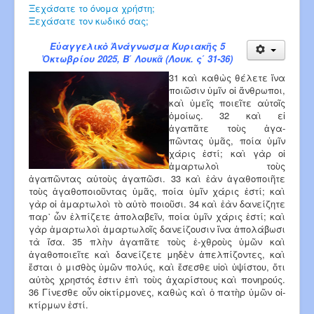
Ξεχάσατε το όνομα χρήστη;
Ξεχάσατε τον κωδικό σας;
Εὐαγγελικὸ Ἀνάγνωσμα Κυριακῆς 5
Ὀκτωβρίου 2025, Β΄ Λουκᾶ (Λουκ. ς΄ 31-36)
31 καὶ καθὼς θέλετε ἵνα
ποιῶσιν ὑμῖν οἱ ἄνθρωποι,
καὶ ὑμεῖς ποιεῖτε αὐτοῖς
ὁ­­­μοίως. 32 καὶ εἰ
ἀγαπᾶτε τοὺς ἀγα­
πῶντας ὑμᾶς, ποία ὑ­μῖν
χάρις ἐστί; καὶ γὰρ οἱ
ἁμαρτω­λοὶ τοὺς
ἀγαπῶντας αὐτοὺς ἀγαπῶσι. 33 καὶ ἐὰν ἀγαθοποιῆτε
τοὺς ἀγαθοποιοῦντας ὑμᾶς, ποία ὑμῖν χάρις ἐστί; καὶ
γὰρ οἱ ἁμαρτωλοὶ τὸ αὐτὸ ποιοῦσι. 34 καὶ ἐὰν δανείζητε
παρ᾿ ὧν ἐλπίζετε ἀπολαβεῖν, ποία ὑμῖν χάρις ἐστί; καὶ
γὰρ ἁμαρτωλοὶ ἁμαρτωλοῖς δανείζουσιν ἵνα ἀπο­λάβωσι
τὰ ἴσα. 35 πλὴν ἀγαπᾶτε τοὺς ἐ-χ­θροὺς ὑμῶν καὶ
ἀγαθοποι­εῖτε καὶ δανείζετε μηδὲν ἀ­­πελπίζοντες, καὶ
ἔσται ὁ μι­σθὸς ὑμῶν πολύς, καὶ ἔσε­σθε υἱοὶ ὑψίστου, ὅτι
αὐτὸς χρηστός ἐστιν ἐπὶ τοὺς ἀ­­­χαρίστους καὶ πονηρούς.
36 Γίνεσθε οὖν οἰκτίρμονες, καθὼς καὶ ὁ πατὴρ ὑμῶν οἰ­­
κτίρμων ἐστί.