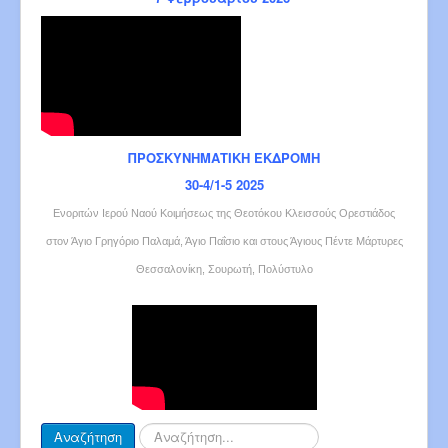
ΠΡΟΣΚΥΝΗΜΑΤΙΚΗ ΕΚΔΡΟΜΗ
30-4/1-5 2025
Ενοριτών Ιερού Ναού Κοιμήσεως της Θεοτόκου Κλεισσούς Ορεστιάδος
στον Άγιο Γρηγόριο Παλαμά, Άγιο Παΐσιο και στους Άγιους Πέντε Μάρτυρες
Θεσσαλονίκη, Σουρωτή, Πολύστυλο
Αναζήτηση...
Αναζήτηση