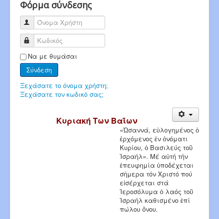
Φόρμα σύνδεσης
Όνομα Χρήστη
Κωδικός
Να με θυμάσαι
Σύνδεση
Ξεχάσατε το όνομα χρήστη;
Ξεχάσατε τον κωδικό σας;
Κυριακή Των Βαΐων
«Ὠσαννά, εὐλογημένος ὁ
ἐρχόμενος ἐν ὀνόματι
Κυρίου, ὁ Βασιλεύς τοῦ
Ἰσραήλ». Μέ αὐτή τήν
ἐπευφημία ὑποδέχεται
σήμερα τόν Χριστό πού
εἰσέρχεται στά
Ἱεροσόλυμα ὁ λαός τοῦ
Ἰσραήλ καθισμένο ἐπί
πώλου ὄνου.