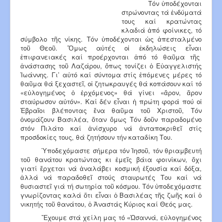
Τόν ὑποδέχονται
στρώνοντας τά ἐνδύματά
τους καί κρατώντας
κλαδιά ἀπό φοίνικες, τό
σύμβολο τῆς νίκης. Τόν ὑποδέχονται ὡς ἀπεσταλμένο
τοῦ Θεοῦ. Ὅμως αὐτές οἱ ἐκδηλώσεις εἶναι
ἐπιφανειακές καί προέρχονται ἀπό τό θαῦμα τῆς
ἀνάστασης τοῦ Λαζάρου, ὅπως τονίζει ὁ Εὐαγγελιστής
Ἰωάννης. Γι’ αὐτό καί σύντομα στίς ἐπόμενες μέρες τό
θαῦμα θά ξεχαστεῖ, οἱ ζητωκραυγές θά κοπάσουν καί τό
«εὐλογημένος ὁ ἐρχόμενος» θά γίνει «ἄρον, ἄρον
σταύρωσον αὐτόν». Καί δέν εἶναι ἡ πρώτη φορά πού οἱ
Ἐβραῖοι βλέποντας ἕνα θαῦμα τοῦ Χριστοῦ, Τόν
ὀνομάζουν Βασιλέα, ὅταν ὅμως Τόν δοῦν παραδομένο
στόν Πιλάτο καί ἀνίσχυρο νά ἀνταποκριθεῖ στίς
προσδοκίες τους, θά ζητήσουν τήν καταδίκη Του.
Ὑποδεχόμαστε σήμερα τόν Ἰησοῦ, τόν θριαμβευτή
τοῦ θανάτου κρατώντας κι ἐμεῖς βάια φοινίκων, ὄχι
γιατί ἔρχεται νά ἀναλάβει κοσμική ἐξουσία καί δόξα,
ἀλλά νά παραδοθεῖ στούς σταυρωτές Του καί νά
θυσιαστεῖ γιά τή σωτηρία τοῦ κόσμου. Τόν ὑποδεχόμαστε
γνωρίζοντας καλά ὅτι εἶναι ὁ Βασιλέας τῆς ζωῆς καί ὁ
νικητής τοῦ θανάτου, ὁ Ἀναστάς Κύριος καί Θεός μας.
Ἔχουμε στά χείλη μας τό «Ὠσαννά, εὐλογημένος