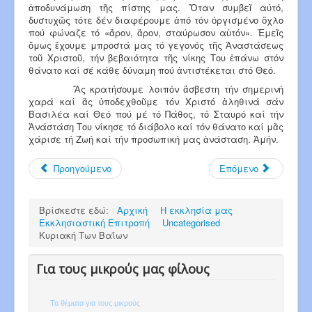
ἀποδυνάμωση τῆς πίστης μας. Ὅταν συμβεῖ αὐτό,
δυστυχῶς τότε δέν διαφέρουμε ἀπό τόν ὀργισμένο ὄχλο
πού φώναζε τό «ἄρον, ἄρον, σταύρωσον αὐτόν». Ἐμεῖς
ὅμως ἔχουμε μπροστά μας τό γεγονός τῆς Ἀναστάσεως
τοῦ Χριστοῦ, τήν βεβαιότητα τῆς νίκης Του ἐπάνω στόν
θάνατο καί σέ κάθε δύναμη πού ἀντιστέκεται στό Θεό.
Ἄς κρατήσουμε λοιπόν ἄσβεστη τήν σημερινή
χαρά καί ἄς ὑποδεχθοῦμε τόν Χριστό ἀληθινά σάν
Βασιλέα καί Θεό πού μέ τό Πάθος, τό Σταυρό καί τήν
Ἀνάστάση Του νίκησε τό διάβολο καί τόν θάνατο καί μᾶς
χάρισε τή Ζωή καί τήν προσωπική μας ἀνάσταση. Ἀμήν.
Προηγούμενο
Επόμενο
Βρίσκεστε εδώ:
Αρχική
Η εκκλησία μας
Εκκλησιαστική Επιτροπή
Uncategorised
Κυριακή Των Βαΐων
Για τους μικρούς μας φίλους
Τα θέματα για τους μικρούς