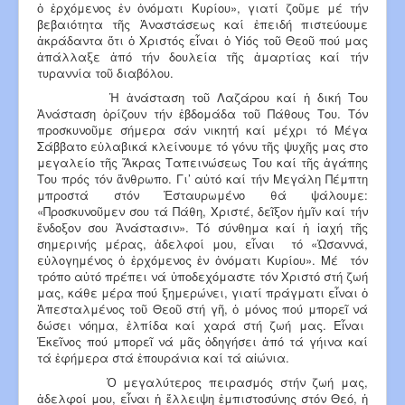
ὁ ἐρχόμενος ἐν ὀνόματι Κυρίου», γιατί ζοῦμε μέ τήν
βεβαιότητα τῆς Ἀναστάσεως καί ἐπειδή πιστεύουμε
ἀκράδαντα ὅτι ὁ Χριστός εἶναι ὁ Υἱός τοῦ Θεοῦ πού μας
ἀπάλλαξε ἀπό τήν δουλεία τῆς ἁμαρτίας καί τήν
τυραννία τοῦ διαβόλου.
Ἡ ἀνάσταση τοῦ Λαζάρου καί ἡ δική Του
Ἀνάσταση ὁρίζουν τήν ἑβδομάδα τοῦ Πάθους Του. Τόν
προσκυνοῦμε σήμερα σάν νικητή καί μέχρι τό Μέγα
Σάββατο εὐλαβικά κλείνουμε τό γόνυ τῆς ψυχῆς μας στο
μεγαλείο τῆς Ἄκρας Ταπεινώσεως Του καί τῆς ἀγάπης
Του πρός τόν ἄνθρωπο. Γι’ αὐτό καί τήν Μεγάλη Πέμπτη
μπροστά στόν Ἐσταυρωμένο θά ψάλουμε:
«Προσκυνοῦμεν σου τά Πάθη, Χριστέ, δεῖξον ἡμῖν καί τήν
ἔνδοξον σου Ἀνάστασιν». Τό σύνθημα καί ἡ ἰαχή τῆς
σημερινής μέρας, ἀδελφοί μου, εἶναι τό «Ὠσαννά,
εὐλογημένος ὁ ἐρχόμενος ἐν ὀνόματι Κυρίου». Μέ τόν
τρόπο αὐτό πρέπει νά ὑποδεχόμαστε τόν Χριστό στή ζωή
μας, κάθε μέρα πού ξημερώνει, γιατί πράγματι εἶναι ὁ
Ἀπεσταλμένος τοῦ Θεοῦ στή γῆ, ὁ μόνος πού μπορεῖ νά
δώσει νόημα, ἐλπίδα καί χαρά στή ζωή μας. Εἶναι
Ἐκεῖνος πού μπορεῖ νά μᾶς ὁδηγήσει ἀπό τά γήινα καί
τά ἐφήμερα στά ἐπουράνια καί τά αἰώνια.
Ὁ μεγαλύτερος πειρασμός στήν ζωή μας,
ἀδελφοί μου, εἶναι ἡ ἔλλειψη ἐμπιστοσύνης στόν Θεό, ἡ