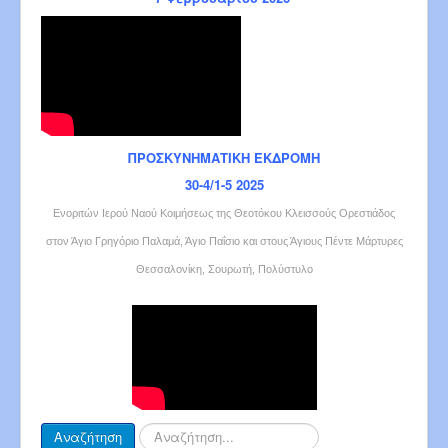
ΠΡΟΣΚΥΝΗΜΑΤΙΚΗ ΕΚΔΡΟΜΗ
30-4/1-5 2025
Ενοριτών Ιερού Ναού Κοιμήσεως της Θεοτόκου Κλεισσούς Ορεστιάδος
στον Άγιο Γρηγόριο Παλαμά, Άγιο Παΐσιο και στους Άγιους Πέντε Μάρτυρες
Θεσσαλονίκη, Σουρωτή, Πολύστυλο
Αναζήτηση...
Αναζήτηση