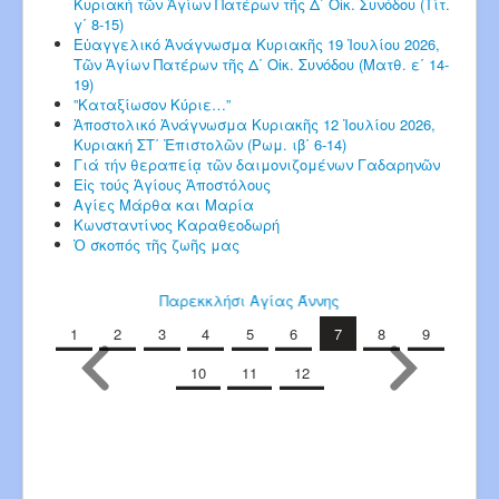
Κυριακή τῶν Ἁγίων Πατέρων τῆς Δ΄ Οἰκ. Συνόδου (Τίτ.
γ΄ 8-15)
Εὐαγγελικό Ἀνάγνωσμα Κυριακῆς 19 Ἰουλίου 2026,
Τῶν Ἁγίων Πατέρων τῆς Δ΄ Οἰκ. Συνόδου (Ματθ. ε΄ 14-
19)
”Καταξίωσον Κύριε…”
Ἀποστολικό Ἀνάγνωσμα Κυριακῆς 12 Ἰουλίου 2026,
Κυριακή ΣΤ΄ Ἐπιστολῶν (Ρωμ. ιβ΄ 6-14)
Γιά τήν θεραπείᾳ τῶν δαιμονιζομένων Γαδαρηνῶν
Εἰς τούς Ἁγίους Ἀποστόλους
Αγίες Μάρθα και Μαρία
Κωνσταντίνος Καραθεοδωρή
Ὁ σκοπός τῆς ζωῆς μας
Παρεκκλήσι Αγίας Άννης
1
2
3
4
5
6
7
8
9
10
11
12