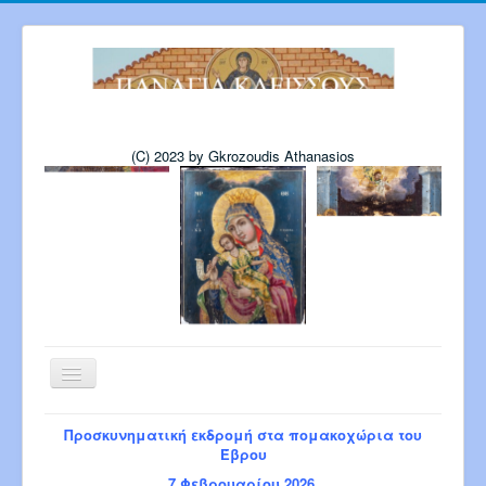
(C) 2023 by Gkrozoudis Athanasios
Εναλλαγή
πλοήγησης
Αρχική
Η εκκλησία μας
Προσκυνηματική εκδρομή στα πομακοχώρια του
Πρόγραμμα Παναγίας 6-2026
Έβρου
Πρόγρ. Σεβ. Μητροπολίτου 8-2026
7 Φεβρουαρίου 2026