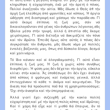
κληρώθηκε ἡ εὐχαρίστηση, ἐνῶ μέ τήν ἀρετή ὁ πόνος.
Πολλοί ἀναζητοῦν τήν αἰτία. Μᾶς ἔδωσε ὁ Θεός ἀπ̉ τήν
ἀρχή ζωή ἐλεύθερη ἀπό φροντίδες καί κόπους. Ἡ ἀργία
ὡδήγησε στή διαστροφή καί χάσαμε τόν παράδεισο. Γι̉
αὐτό ἔκαμε ἐπίπονη τή ζωή μας, σάν νά
δικαιολογοῦνταν στό γένος τῶν ἀνθρώπων λέγοντας.σᾶς
ἔβαλα μέσα στήν τρυφή, ἀλλά ἡ ἀπιστία σᾶς ἔκαμε
χειρότερους. Γι̉ αὐτό διέταξα νά δοκιμάζετε τόν πόνο
καί τόν ἱδρῶτα. Ἐπειδή ὅμως οὔτε αὐτός ὁ πόνος δέν
συγκράτησε τόν ἄνθρωπο, μᾶς ἔδωσε νόμο μέ πολλές
ἐντολές βάζοντάς μας, ὅπως στό δύσκολο ἄλογο, δεσμά
καί χαλινάρια.
Τό ἴδιο κάνουν καί οἱ ἀλογοδαμαστές. Γι̉ αὐτό εἶναι
ἐπίπονη ἡ ζωή μας. Ἡ ζωή ἡ χωρίς κόπο συνήθως
διαφθείρει. Ἡ φύση μας δέν δέχεται τήν ἀργία, εὔκολα
κλίνει στήν κακία. Ἄς ὑποθέσωμε ὅτι δέν ἔχει ἀνάγκη
ἀπό κόπους ὁ φρόνιμος καί ἐνάρετος γενικά, ἀλλά
ἐπιτυγχάνουν τό κάθε τι ἀκόμα καί κοιμισμένοι. Τήν
ἄνεση πού θά προέκυπτε ποῦ θά τή χρησιμοποιούσαμε;
Ὄχι στήν ἀνοησία καί τήν ὑπερηφάνεια;
Ἀλλά γιατί ἔχει συζευχθῆ μέ τήν κακία πολλή
εὐχαρίστηση καί μέ τήν ἀρετή πολύς κόπος καί ἱδρῶτας;
Καί τί χάρη θά εἶχε καί τί μισθό θά ἔπαιρνε, ἄν τό