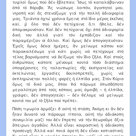
τυφλοί ὅμως πού δέν ἔβλεπαν; Ἴσως τό καταλάβαιναν
ἀπό τό θόρυβο. Ἄς νιώσωμε λοιπόν, ἀγαπητοί μου,
ντροπή καί ἄς στενάξωμε γιά τήν πολλή ἀδιαφορία
μας. Τριάντα ὀχτώ χρόνια ἔμεινε στό ἴδιο μέρος ἐκεῖνος
καί, μ̉ ὅλο πού δέν πετύχαινε ὅ,τι ἤθελε, δέν
ἀπομακρυνόταν. Καί δέν πετύχαινε ὄχι ἀπό ἀδιαφορία
δική του ἀλλά γιατί τόν ἐμπόδιζαν καί τόν
παραμέριζαν οἱ ἄλλοι. Καί ὅμως δέν ἀπογοητευόταν.
Ἐμεῖς ὅμως δέκα ἡμέρες, ἄν μείνωμε κάπου καί
παρακαλέσωμε γιά κάτι χωρίς νά πετύχουμε στό
τέλος βαρυόμαστε νά δείξωμε τόν ἴδιο ζῆλο. Καί στούς
ἀνθρώπους κάποτε μένουμε κοντά τόσο διάστημα
ὑποφέροντες τίς ταλαιπωρίες τῆς ἐκστρατείας καί
ἐκτελώντας ἐργασίες δουλοπρεπεῖς, χωρίς νά
ἐκπληρώνεται πολλές φορές ἡ ἐλπίδα μας. Στόν Κύριο
ὅμως τό δικό μας, ὅπου θά πάρωμε ὁπωσδήποτε
μεγαλύτερη ἀπό τούς κόπους μας ἀμοιβή – ἡ ἐλπίδα,
γράφει, δέν ἀπογοητεύει – δέν θέλομε νά μείνωμε
κοντά του μέ τό ζῆλο πού πρέπει.
Πόση τιμωρία ἁρμόζει σ̉ αὐτή τή στάση; Ἀκόμη κι ἄν δέν
ἦταν δυνατό νά πάρουμε τίποτα, αὐτή τήν ἀδιάκοπη
συνομιλία μαζί του δέν ἔπρεπε νά τήν θεωροῦμε ἄξια
ἄπειρων ἀγαθῶν; Ἀλλά εἶναι κουραστική ἡ ἀδιάκοπη
προσευχή; Ἀλλά καί ποιά ἀρετή δέν εἶναι κοπιαστική;
Κι αὐτή εἶναι ἡ μεγάλη ἀπορία: ὅτι μαζί μέ τήν κακία