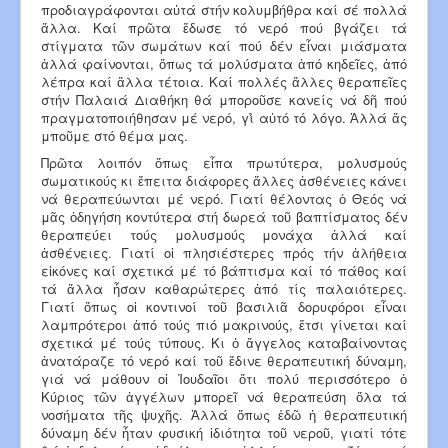
προδιαγράφονται αὐτά στήν κολυμβήθρα καί σέ πολλά
ἄλλα. Καί πρῶτα ἔδωσε τό νερό πού βγάζει τά
στίγματα τῶν σωμάτων καί πού δέν εἶναι μιάσματα
ἀλλά φαίνονται, ὅπως τά μολύσματα ἀπό κηδεῖες, ἀπό
λέπρα καί ἄλλα τέτοια. Καί πολλές ἄλλες θεραπεῖες
στήν Παλαιά Διαθήκη θά μποροῦσε κανείς νά δῆ πού
πραγματοποιήθησαν μέ νερό, γι̉ αὐτό τό λόγο. Ἀλλά ἄς
μποῦμε στό θέμα μας.
Πρῶτα λοιπόν ὅπως εἶπα πρωτύτερα, μολυσμούς
σωματικούς κι ἔπειτα διάφορες ἄλλες ἀσθένειες κάνει
νά θεραπεύωνται μέ νερό. Γιατί θέλοντας ὁ Θεός νά
μᾶς ὁδηγήση κοντύτερα στή δωρεά τοῦ βαπτίσματος δέν
θεραπεύει τούς μολυσμούς μονάχα ἀλλά καί
ἀσθένειες. Γιατί οἱ πλησιέστερες πρός τήν ἀλήθεια
εἰκόνες καί σχετικά μέ τό βάπτισμα καί τό πάθος καί
τά ἄλλα ἦσαν καθαρώτερες ἀπό τίς παλαιότερες.
Γιατί ὅπως οἱ κοντινοί τοῦ βασιλιᾶ δορυφόροι εἶναι
λαμπρότεροι ἀπό τούς πιό μακρινούς, ἔτσι γίνεται καί
σχετικά μέ τούς τύπους. Κι ὁ ἄγγελος καταβαίνοντας
ἀνατάραζε τό νερό καί τοῦ ἔδινε θεραπευτική δύναμη,
γιά νά μάθουν οἱ Ἰουδαῖοι ὅτι πολύ περισσότερο ὁ
Κύριος τῶν ἀγγέλων μπορεῖ νά θεραπεύση ὅλα τά
νοσήματα τῆς ψυχῆς. Ἀλλά ὅπως ἐδῶ ἡ θεραπευτική
δύναμη δέν ἦταν φυσική ἰδιότητα τοῦ νεροῦ, γιατί τότε