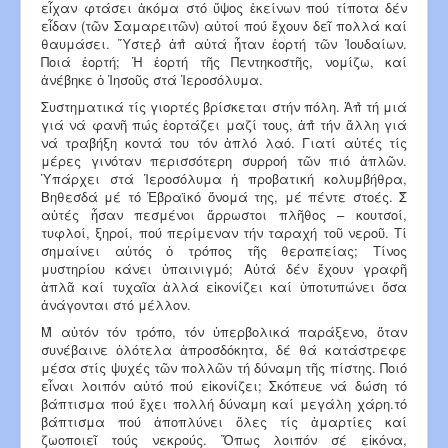
εἶχαν φτάσει ἀκόμα στό ὕψος ἐκείνων πού τίποτα δέν
εἶδαν (τῶν Σαμαρειτῶν) αὐτοί πού ἔχουν δεῖ πολλά καί
θαυμάσει. Ὕστερ̉ ἀπ̉ αὐτά ἦταν ἑορτή τῶν Ἰουδαίων.
Ποιά ἑορτή; Ἡ ἑορτή τῆς Πεντηκοστῆς, νομίζω, καί
ἀνέβηκε ὁ Ἰησοῦς στά Ἱεροσόλυμα.
Συστηματικά τίς γιορτές βρίσκεται στήν πόλη. Ἀπ̉ τή μιά
γιά νά φανῆ πώς ἑορτάζει μαζί τους, ἀπ̉ τήν ἄλλη γιά
νά τραβήξη κοντά του τόν ἁπλό λαό. Γιατί αὐτές τίς
μέρες γινόταν περισσότερη συρροή τῶν πιό ἁπλῶν.
Ὑπάρχει στά Ἱεροσόλυμα ἡ προβατική κολυμβήθρα,
Βηθεσδά μέ τό Ἑβραϊκό ὄνομά της, μέ πέντε στοές. Σ̉
αὐτές ἦσαν πεσμένοι ἄρρωστοι πλῆθος – κουτσοί,
τυφλοί, ξηροί, πού περίμεναν τήν ταραχή τοῦ νεροῦ. Τί
σημαίνει αὐτός ὁ τρόπος τῆς θεραπείας; Τίνος
μυστηρίου κάνει ὑπαινιγμό; Αὐτά δέν ἔχουν γραφῆ
ἁπλᾶ καί τυχαῖα ἀλλά εἰκονίζει καί ὑποτυπώνει ὅσα
ἀνάγονται στό μέλλον.
Μ̉ αὐτόν τόν τρόπο, τόν ὑπερβολικά παράξενο, ὅταν
συνέβαινε ὁλότελα ἀπροσδόκητα, δέ θά κατάστρεφε
μέσα στίς ψυχές τῶν πολλῶν τή δύναμη τῆς πίστης. Ποιό
εἶναι λοιπόν αὐτό πού εἰκονίζει; Σκόπευε νά δώση τό
βάπτισμα πού ἔχει πολλή δύναμη καί μεγάλη χάρη.τό
βάπτισμα πού ἀποπλύνει ὅλες τίς ἁμαρτίες καί
ζωοποιεῖ τούς νεκρούς. Ὅπως λοιπόν σέ εἰκόνα,