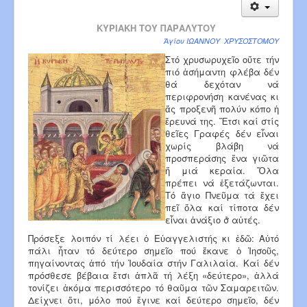
ΚΥΡΙΑΚΗ ΤΟΥ ΠΑΡΑΛΥΤΟΥ
Ἁγίου ΙΩΑΝΝΟΥ ΧΡΥΣΟΣΤΟΜΟΥ
Στό χρυσωρυχεῖο οὔτε τήν
πιό ἀσήμαντη φλέβα δέν
θά δεχόταν νά
περιφρονήση κανένας κι
ἄς προξενῆ πολύν κόπο ἡ
ἔρευνά της. Ἔτσι καί στίς
θεῖες Γραφές δέν εἶναι
χωρίς βλάβη νά
προσπεράσης ἕνα γιῶτα
ἤ μιά κεραία. Ὅλα
πρέπει νά ἐξετάζωνται.
Τό ἅγιο Πνεῦμα τά ἔχει
πεῖ ὅλα καί τίποτα δέν
εἶναι ἀνάξιο σ̉ αὐτές.
Πρόσεξε λοιπόν τί λέει ὁ Εὐαγγελιστής κι ἐδῶ: Αὐτό
πάλι ἦταν τό δεύτερο σημεῖο πού ἔκανε ὁ Ἰησοῦς,
πηγαίνοντας ἀπό τήν Ἰουδαία στήν Γαλιλαία. Καί δέν
πρόσθεσε βέβαια ἔτσι ἁπλᾶ τή λέξη «δεύτερο», ἀλλά
τονίζει ἀκόμα περισσότερο τό θαῦμα τῶν Σαμαρειτῶν.
Δείχνει ὅτι, μόλο πού ἔγινε καί δεύτερο σημεῖο, δέν