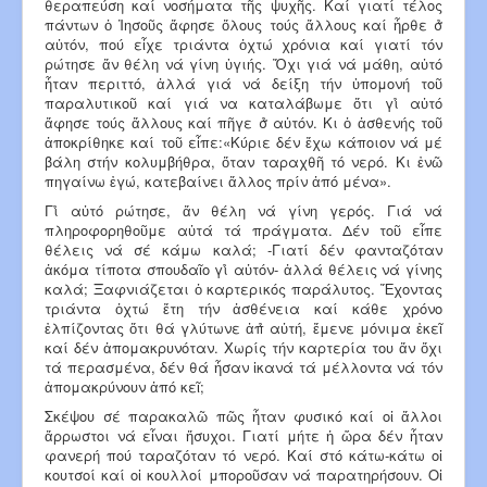
θεραπεύση καί νοσήματα τῆς ψυχῆς. Καί γιατί τέλος
πάντων ὁ Ἰησοῦς ἄφησε ὅλους τούς ἄλλους καί ἦρθε σ̉
αὐτόν, πού εἶχε τριάντα ὀχτώ χρόνια καί γιατί τόν
ρώτησε ἄν θέλη νά γίνη ὑγιής. Ὄχι γιά νά μάθη, αὐτό
ἦταν περιττό, ἀλλά γιά νά δείξη τήν ὑπομονή τοῦ
παραλυτικοῦ καί γιά να καταλάβωμε ὅτι γι̉ αὐτό
ἄφησε τούς ἄλλους καί πῆγε σ̉ αὐτόν. Κι ὁ ἀσθενής τοῦ
ἀποκρίθηκε καί τοῦ εἶπε:«Κύριε δέν ἔχω κάποιον νά μέ
βάλη στήν κολυμβήθρα, ὅταν ταραχθῆ τό νερό. Κι ἐνῶ
πηγαίνω ἐγώ, κατεβαίνει ἄλλος πρίν ἀπό μένα».
Γι̉ αὐτό ρώτησε, ἄν θέλη νά γίνη γερός. Γιά νά
πληροφορηθοῦμε αὐτά τά πράγματα. Δέν τοῦ εἶπε
θέλεις νά σέ κάμω καλά; -Γιατί δέν φανταζόταν
ἀκόμα τίποτα σπουδαῖο γι̉ αὐτόν- ἀλλά θέλεις νά γίνης
καλά; Ξαφνιάζεται ὁ καρτερικός παράλυτος. Ἔχοντας
τριάντα ὀχτώ ἔτη τήν ἀσθένεια καί κάθε χρόνο
ἐλπίζοντας ὅτι θά γλύτωνε ἀπ̉ αὐτή, ἔμενε μόνιμα ἐκεῖ
καί δέν ἀπομακρυνόταν. Χωρίς τήν καρτερία του ἄν ὄχι
τά περασμένα, δέν θά ἦσαν ἱκανά τά μέλλοντα νά τόν
ἀπομακρύνουν ἀπό κεῖ;
Σκέψου σέ παρακαλῶ πῶς ἦταν φυσικό καί οἱ ἄλλοι
ἄρρωστοι νά εἶναι ἥσυχοι. Γιατί μήτε ἡ ὥρα δέν ἦταν
φανερή πού ταραζόταν τό νερό. Καί στό κάτω-κάτω οἱ
κουτσοί καί οἱ κουλλοί μποροῦσαν νά παρατηρήσουν. Οἱ