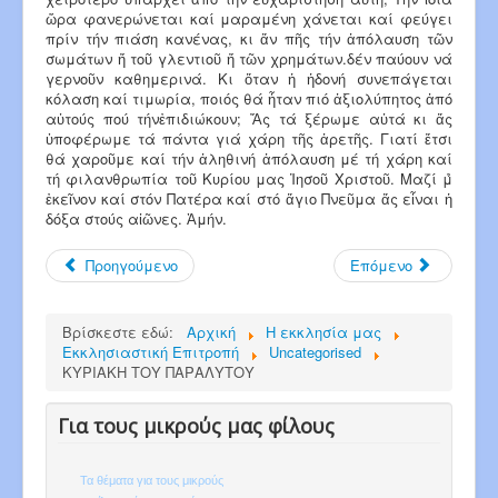
ὥρα φανερώνεται καί μαραμένη χάνεται καί φεύγει
πρίν τήν πιάση κανένας, κι ἄν πῆς τήν ἀπόλαυση τῶν
σωμάτων ἤ τοῦ γλεντιοῦ ἤ τῶν χρημάτων.δέν παύουν νά
γερνοῦν καθημερινά. Κι ὅταν ἡ ἡδονή συνεπάγεται
κόλαση καί τιμωρία, ποιός θά ἦταν πιό ἀξιολύπητος ἀπό
αὐτούς πού τήνἐπιδιώκουν; Ἄς τά ξέρωμε αὐτά κι ἄς
ὑποφέρωμε τά πάντα γιά χάρη τῆς ἀρετῆς. Γιατί ἔτσι
θά χαροῦμε καί τήν ἀληθινή ἀπόλαυση μέ τή χάρη καί
τή φιλανθρωπία τοῦ Κυρίου μας Ἰησοῦ Χριστοῦ. Μαζί μ̉
ἐκεῖνον καί στόν Πατέρα καί στό ἅγιο Πνεῦμα ἄς εἶναι ἡ
δόξα στούς αἰῶνες. Ἀμήν.
Προηγούμενο
Επόμενο
Βρίσκεστε εδώ:
Αρχική
Η εκκλησία μας
Εκκλησιαστική Επιτροπή
Uncategorised
ΚΥΡΙΑΚΗ ΤΟΥ ΠΑΡΑΛΥΤΟΥ
Για τους μικρούς μας φίλους
Τα θέματα για τους μικρούς