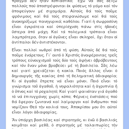
πρᾶγμα δέν ἦταν κοπιαστικό; Ἔχω νά σᾶς δείξω
πολλούς πού ἀποστρέφονται ἐκ φύσεως τό γάμο καί τόν
ἀποφεύγουν μέ σιχαμάρα. Αὐτούς θά τούς ποῦμε
φρόνιμους καί θά τούς στεφανώσωμε καί θά τούς
ἀνακηρύξωμε πανηγυρικά; καθόλου. Γιατί ἡ σωφροσύνη
εἶναι ἐγκράτεια καί ὑπερίσχυση πάνω στίς ἡδονές
ὕστερα ἀπό μάχη. Καί τά πολεμικά τρόπαια εἶναι
λαμπρότερα, ὅταν οἱ ἀγῶνες εἶναι σκληροί, ὄχι ὅταν οἱ
ἀντίπαλοι δέν ἀντιστέκονται.
Εἶναι πολλοί νωθροί ἀπό τή φύση. Αὐτούς δέ θά τούς
ποῦμε ἐνάρετους. Γι’ αυτό ὁ Χριστός ἀναφέροντας τρεῖς
τρόπους εὐνουχισμοῦ τούς δύο τούς ἀφήνει ἀβράβευτους
καί τόν ἕναν μόνο βραβεύει μέ τή βασιλεία. Σᾶς λέω
καί γιατί χρειάζεται ἡ κακία. Ποιός ἄλλος εἶναι ὁ
δημιουργός τῆς κακίας ἀπό τή θεληματική ἀδιαφορία;
Κι οἱ ἀγαθοί ἔπρεπε νά εἶναι μόνοι. Ποιό εἶναι τό
γνώρισμα τοῦ ἀγαθοῦ, ἡ νηφαλιότητα καί ἡ ἀγρυπνία ἤ
ὁ ὕπνος καί τό ροχαλητό; Καί γιατί φαινόταν γιά ἀγαθό
τό νά ἐπιτυγχάνης χωρίς κόπο; Φέρνεις ἐνστάσεις πού
θά ἔφεραν ζωντανά καί λαίμαργοι καί ἄνθρωποι πού
νομίζουν Θεό τήν κοιλιά τους. Ἀποκρίσου μου ὅτι αὐτοί
εἶναι λόγοι ἀδιαφορίας.
Ἄν ὑπάρχη βασιλέας καί στρατηγός, κι ἐνῶ ὁ βασιλιάς
κοιμᾶται καί μεθᾶ, ὁ στρατηγός μέ ταλαιπωρίες τήν