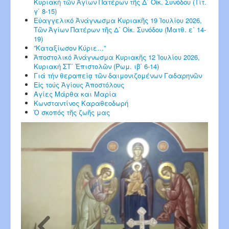
Κυριακή τῶν Ἁγίων Πατέρων τῆς Δ΄ Οἰκ. Συνόδου (Τίτ.
γ΄ 8-15)
Εὐαγγελικό Ἀνάγνωσμα Κυριακῆς 19 Ἰουλίου 2026,
Τῶν Ἁγίων Πατέρων τῆς Δ΄ Οἰκ. Συνόδου (Ματθ. ε΄ 14-
19)
”Καταξίωσον Κύριε…”
Ἀποστολικό Ἀνάγνωσμα Κυριακῆς 12 Ἰουλίου 2026,
Κυριακή ΣΤ΄ Ἐπιστολῶν (Ρωμ. ιβ΄ 6-14)
Γιά τήν θεραπείᾳ τῶν δαιμονιζομένων Γαδαρηνῶν
Εἰς τούς Ἁγίους Ἀποστόλους
Αγίες Μάρθα και Μαρία
Κωνσταντίνος Καραθεοδωρή
Ὁ σκοπός τῆς ζωῆς μας