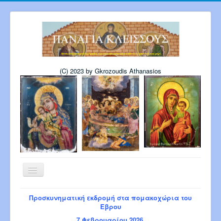
(C) 2023 by Gkrozoudis Athanasios
Εναλλαγή
πλοήγησης
Αρχική
Η εκκλησία μας
Προσκυνηματική εκδρομή στα πομακοχώρια του
Πρόγραμμα Παναγίας 6-2026
Έβρου
Πρόγρ. Σεβ. Μητροπολίτου 8-2026
7 Φεβρουαρίου 2026