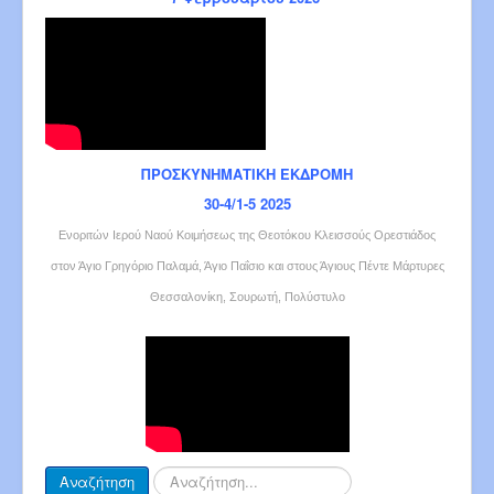
ΠΡΟΣΚΥΝΗΜΑΤΙΚΗ ΕΚΔΡΟΜΗ
30-4/1-5 2025
Ενοριτών Ιερού Ναού Κοιμήσεως της Θεοτόκου Κλεισσούς Ορεστιάδος
στον Άγιο Γρηγόριο Παλαμά, Άγιο Παΐσιο και στους Άγιους Πέντε Μάρτυρες
Θεσσαλονίκη, Σουρωτή, Πολύστυλο
Αναζήτηση...
Αναζήτηση