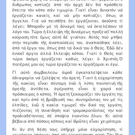
ἄνθρωπος κοπίαζε ἀπό τήν ἀρχή δέν θά πρόσθετε
ἔπειτα τόν κόπο σάν τιμωρία. Γιατί εἶναι δυνατόν νά
ἐργάζεται κανείς καί νά μήν κοπιάζει, ὅπως οἱ
ἄγγελοι. Γιά νά πεισθῆτε ὅτι ἐργάζονται, ἀκοῦστε τί
λέγει: Μποροῦν μέ τή δύναμή τους νά ἐκτελέσουν τό
λόγο του. Τώρα ἡ ἔλλειψη τῆς δυνάμεως προξενεῖ πολλή
κούραση.τότε ὅμως αὐτό δέ γινόταν. Αὐτός πού μπῆκε
στήν περίοδο τῆς ἀναπαύσεώς του, ἀναπαύθηκε λέει,
ἀπό τά ἔργα του, ὅπως ἀπό τά δικά του ὁ Θεός. Ἐδῶ δέν
ἐννοεῖ ἀργία ἀλλά ἔλλειψη κόπου. Γιατί ὁ Θεός καί
τώρα ἀκόμη ἐργάζεται καθώς λέγει ὁ Χριστός.Ὁ
πατέρας μου ὡς τώρα ἐργάζεται κι ἐργάζομαι κι ἐγώ.
Γι̉ αὐτό συμβουλεύω ἀφοῦ ἐγκαταλείψεται κάθε
ἀδιαφορία νά ζηλέψετε τήν ἀρετή. Γιατί ἡ εὐχαρίστηση
τῆς κακίας εἶναι σύντομη ἐνῶ ἡ λύπη παντοτινή.τῆς
ἀρετῆς ἀντίθετα, ἀγέραστη εἶναι ἡ χαρά καί
πρόσκαιρος ὁ κόπος. Ἡ ἀρετή ξεκουράζει τόν ἐργάτη της
καί πρίν ἀπό τή βράβευσή του, συντηρῶντας τον μέ τίς
ἐλπίδες, ἐνῶ ἡ κακία τιμωρεῖ τόν δικό της ἐργάτη,
πιέζοντας τή συνείδηση καί τρομοκρατῶντας την καί
προδιαθέτοντας σέ ὑποψία ἐναντίον ὅλων. Κι αὐτά
βέβαια ἀπό πόσους κόπους καί ἱδρῶτες εἶναι χειρότερα.
Κι ἄν στή θέση τους ὑπῆρχε μόνο εὐχαρίστηση, τί
χειρότερο ὑπάρχει ἀπό τήν εὐχαρίστηση αὐτή; Τήν ἴδια