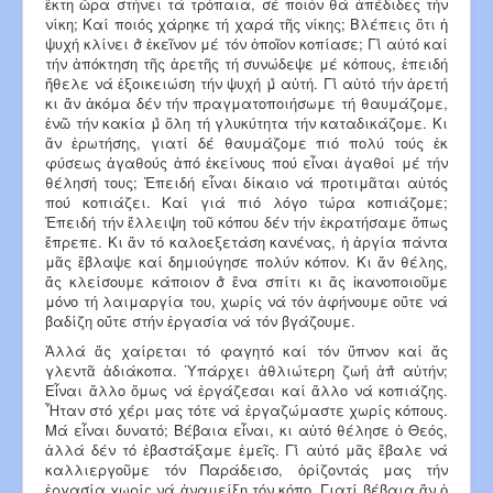
ἕκτη ὥρα στήνει τά τρόπαια, σέ ποιόν θά ἀπέδιδες τήν
νίκη; Καί ποιός χάρηκε τή χαρά τῆς νίκης; Βλέπεις ὅτι ἡ
ψυχή κλίνει σ̉ ἐκεῖνον μέ τόν ὁποῖον κοπίασε; Γι̉ αὐτό καί
τήν ἀπόκτηση τῆς ἀρετῆς τή συνώδεψε μέ κόπους, ἐπειδή
ἤθελε νά ἐξοικειώση τήν ψυχή μ̉ αὐτή. Γι̉ αὐτό τήν ἀρετή
κι ἄν ἀκόμα δέν τήν πραγματοποιήσωμε τή θαυμάζομε,
ἐνῶ τήν κακία μ̉ ὅλη τή γλυκύτητα τήν καταδικάζομε. Κι
ἄν ἐρωτήσης, γιατί δέ θαυμάζομε πιό πολύ τούς ἐκ
φύσεως ἀγαθούς ἀπό ἐκείνους πού εἶναι ἀγαθοί μέ τήν
θέλησή τους; Ἐπειδή εἶναι δίκαιο νά προτιμᾶται αὐτός
πού κοπιάζει. Καί γιά πιό λόγο τώρα κοπιάζομε;
Ἐπειδή τήν ἔλλειψη τοῦ κόπου δέν τήν ἐκρατήσαμε ὅπως
ἔπρεπε. Κι ἄν τό καλοεξετάση κανένας, ἡ ἀργία πάντα
μᾶς ἔβλαψε καί δημιούγησε πολύν κόπον. Κι ἄν θέλης,
ἄς κλείσουμε κάποιον σ̉ ἕνα σπίτι κι ἄς ἱκανοποιοῦμε
μόνο τή λαιμαργία του, χωρίς νά τόν ἀφήνουμε οὔτε νά
βαδίζη οὔτε στήν ἐργασία νά τόν βγάζουμε.
Ἀλλά ἄς χαίρεται τό φαγητό καί τόν ὕπνον καί ἄς
γλεντᾶ ἀδιάκοπα. Ὑπάρχει ἀθλιώτερη ζωή ἀπ̉ αὐτήν;
Εἶναι ἄλλο ὅμως νά ἐργάζεσαι καί ἄλλο νά κοπιάζης.
Ἦταν στό χέρι μας τότε νά ἐργαζώμαστε χωρίς κόπους.
Μά εἶναι δυνατό; Βέβαια εἶναι, κι αὐτό θέλησε ὁ Θεός,
ἀλλά δέν τό ἐβαστάξαμε ἐμεῖς. Γι̉ αὐτό μᾶς ἔβαλε νά
καλλιεργοῦμε τόν Παράδεισο, ὁρίζοντάς μας τήν
ἐργασία χωρίς νά ἀναμείξη τόν κόπο. Γιατί βέβαια ἄν ὁ