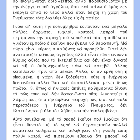
θά ἐκδηλωνόταν ἀδιάλειπτα, ἀλλά παρουσιαζόταν μέ
τήν ἐνέργεια τοῦ ἀγγέλου, ἔτσι καί πάνω σ̉ ἐμᾶς δέν
ἐνεργεῖ ἁπλᾶ τό νερό ἀλλά ὅταν δεχτῆ τή χάρη τοῦ
Πνεύματος τότε διαλύει ὅλες τίς ἁμαρτίες.
Γύρω ἀπ̉ αὐτή τήν κολυμβήθρα κοίτονταν ἕνα μεγάλο
πλῆθος ἄρρωστοι τυφλοί, κουτσοί, λεπροί πού
περίμεναν τήν ταραχή τοῦ νεροῦ καί τότε ἡ ἀσθένεια
γινόταν ἐμπόδιο σ̉ ἐκεῖνον πού ἤθελε νά θεραπευτῆ. Μά
τώρα εἶναι κύριος ὁ καθένας νά προσέλθη. Γιατί δέν
ἀναταράζει κάποιος ἄγγελος ἀλλά εἶναι τῶν πάντων ὁ
Κύριος αὐτός πού τά ἐκτελεῖ ὅλα καί δέν εἶναι δυνατό
νά πῆ ὁ ἀσθενής«μόλις πάω νά κατεβῶ, ἄλλος
κατεβαίνει πρίν ἀπό μένα». Ἀλλά, κι ἄν ἔρθη ὅλη ἡ
οἰκουμένη, ἡ χάρη δέν ξοδεύεται, οὔτε ἡ ἐνέργεια
δαπανᾶται ἀλλά ἴδια καί ἀπαράλλακτη μένει ὅπως
πρῶτα. Κι ὅπως οἱ ἡλιακές ἀκτῖνες καθημερινά δίνουν
τό φῶς τους καί δέν δαπανῶνται οὔτε λιγοστεύει ἡ
λάμψη τους ἀπό τήν ἄφθονη παροχή των, ἔτσι καί πολύ
περισσότερο ἡ ἐνέργεια τοῦ Πνεύματος, δέν
ἐλαττώνεται μ̉ ὅλο τό πλῆθος πού τήν ἀπολαμβάνει.
Αὐτό συνέβαινε, μέ τό σκοπό ἐκεῖνοι πού ἔμαθαν ὅτι
εἶναι δυνατό μέ τό νερό νά θεραπευτοῦν πολλά
σωματικά νοσήματα καί ἀσκήθηκαν στή γνώση αὐτή
πολύν καιρό, νά πιστέψουν εὔκολα ὅτι μπορεῖ νά