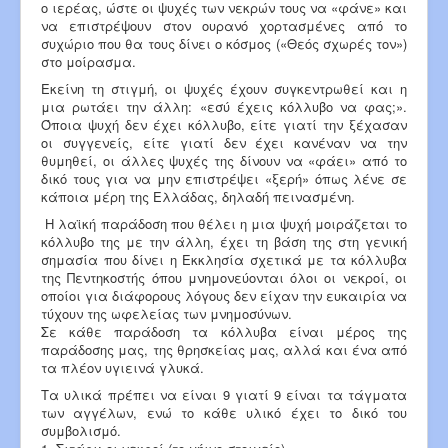
ο ιερέας, ώστε οι ψυχές των νεκρών τους να «φάνε» και
να επιστρέψουν στον ουρανό χορτασμένες από το
συχώριο που θα τους δίνει ο κόσμος («Θεός σχωρές τον»)
στο μοίρασμα.
Εκείνη τη στιγμή, οι ψυχές έχουν συγκεντρωθεί και η
μια ρωτάει την άλλη: «εσύ έχεις κόλλυβο να φας;».
Όποια ψυχή δεν έχει κόλλυβο, είτε γιατί την ξέχασαν
οι συγγενείς, είτε γιατί δεν έχει κανέναν να την
θυμηθεί, οι άλλες ψυχές της δίνουν να «φάει» από το
δικό τους για να μην επιστρέψει «ξερή» όπως λένε σε
κάποια μέρη της Ελλάδας, δηλαδή πεινασμένη.
Η λαϊκή παράδοση που θέλει η μια ψυχή μοιράζεται το
κόλλυβο της με την άλλη, έχει τη βάση της στη γενική
σημασία που δίνει η Εκκλησία σχετικά με τα κόλλυβα
της Πεντηκοστής όπου μνημονεύονται όλοι οι νεκροί, οι
οποίοι για διάφορους λόγους δεν είχαν την ευκαιρία να
τύχουν της ωφελείας των μνημοσύνων.
Σε κάθε παράδοση τα κόλλυβα είναι μέρος της
παράδοσης μας, της θρησκείας μας, αλλά και ένα από
τα πλέον υγιεινά γλυκά.
Τα υλικά πρέπει να είναι 9 γιατί 9 είναι τα τάγματα
των αγγέλων, ενώ το κάθε υλικό έχει το δικό του
συμβολισμό.