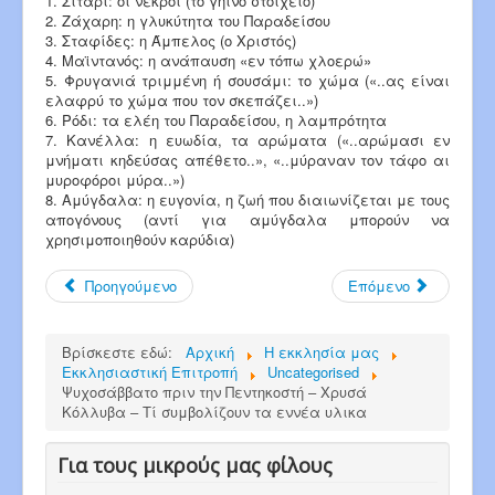
1. Σιτάρι: οι νεκροί (το γήινο στοιχείο)
2. Ζάχαρη: η γλυκύτητα του Παραδείσου
3. Σταφίδες: η Άμπελος (ο Χριστός)
4. Μαϊντανός: η ανάπαυση «εν τόπω χλοερώ»
5. Φρυγανιά τριμμένη ή σουσάμι: το χώμα («..ας είναι
ελαφρύ το χώμα που τον σκεπάζει..»)
6. Ρόδι: τα ελέη του Παραδείσου, η λαμπρότητα
7. Κανέλλα: η ευωδία, τα αρώματα («..αρώμασι εν
μνήματι κηδεύσας απέθετο..», «..μύραναν τον τάφο αι
μυροφόροι μύρα..»)
8. Αμύγδαλα: η ευγονία, η ζωή που διαιωνίζεται με τους
απογόνους (αντί για αμύγδαλα μπορούν να
χρησιμοποιηθούν καρύδια)
Προηγούμενο
Επόμενο
Βρίσκεστε εδώ:
Αρχική
Η εκκλησία μας
Εκκλησιαστική Επιτροπή
Uncategorised
Ψυχοσάββατο πριν την Πεντηκοστή – Χρυσά
Κόλλυβα – Τί συμβολίζουν τα εννέα υλικα
Για τους μικρούς μας φίλους