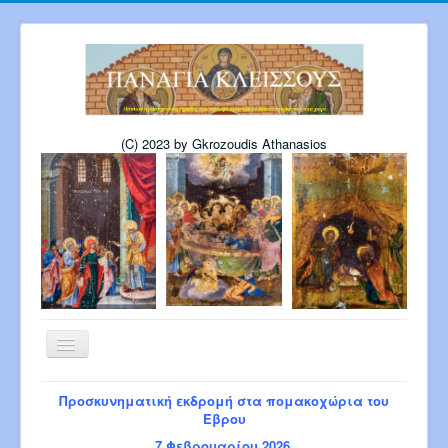
(C) 2023 by Gkrozoudis Athanasios
Εναλλαγή
πλοήγησης
Αρχική
Η εκκλησία μας
Προσκυνηματική εκδρομή στα πομακοχώρια του
Πρόγραμμα Παναγίας 6-2026
Έβρου
Πρόγρ. Σεβ. Μητροπολίτου 8-2026
7 Φεβρουαρίου 2026