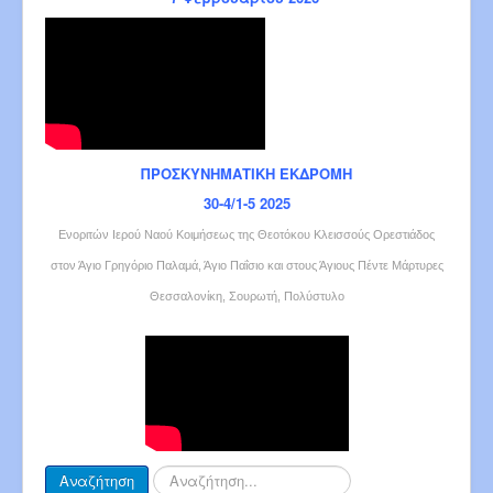
ΠΡΟΣΚΥΝΗΜΑΤΙΚΗ ΕΚΔΡΟΜΗ
30-4/1-5 2025
Ενοριτών Ιερού Ναού Κοιμήσεως της Θεοτόκου Κλεισσούς Ορεστιάδος
στον Άγιο Γρηγόριο Παλαμά, Άγιο Παΐσιο και στους Άγιους Πέντε Μάρτυρες
Θεσσαλονίκη, Σουρωτή, Πολύστυλο
Αναζήτηση...
Αναζήτηση