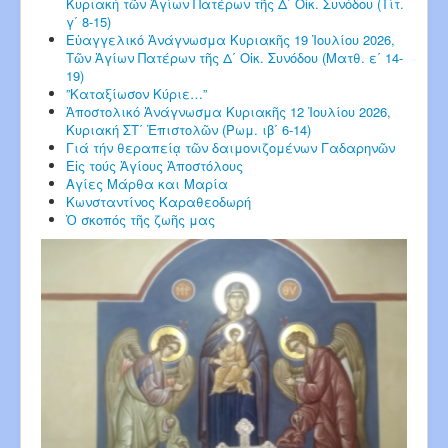
Κυριακή τῶν Ἁγίων Πατέρων τῆς Δ΄ Οἰκ. Συνόδου (Τίτ.
γ΄ 8-15)
Εὐαγγελικό Ἀνάγνωσμα Κυριακῆς 19 Ἰουλίου 2026,
Τῶν Ἁγίων Πατέρων τῆς Δ΄ Οἰκ. Συνόδου (Ματθ. ε΄ 14-
19)
”Καταξίωσον Κύριε…”
Ἀποστολικό Ἀνάγνωσμα Κυριακῆς 12 Ἰουλίου 2026,
Κυριακή ΣΤ΄ Ἐπιστολῶν (Ρωμ. ιβ΄ 6-14)
Γιά τήν θεραπείᾳ τῶν δαιμονιζομένων Γαδαρηνῶν
Εἰς τούς Ἁγίους Ἀποστόλους
Αγίες Μάρθα και Μαρία
Κωνσταντίνος Καραθεοδωρή
Ὁ σκοπός τῆς ζωῆς μας