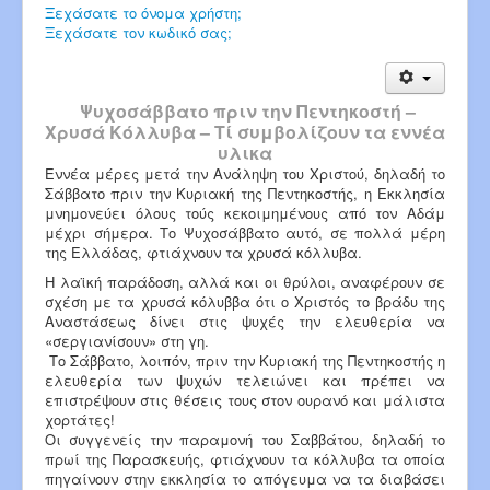
Ξεχάσατε το όνομα χρήστη;
Ξεχάσατε τον κωδικό σας;
Ψυχοσάββατο πριν την Πεντηκοστή –
Χρυσά Κόλλυβα – Τί συμβολίζουν τα εννέα
υλικα
Εννέα μέρες μετά την Ανάληψη του Χριστού, δηλαδή το
Σάββατο πριν την Κυριακή της Πεντηκοστής, η Εκκλησία
μνημονεύει όλους τούς κεκοιμημένους από τον Αδάμ
μέχρι σήμερα. Το Ψυχοσάββατο αυτό, σε πολλά μέρη
της Ελλάδας, φτιάχνουν τα χρυσά κόλλυβα.
Η λαϊκή παράδοση, αλλά και οι θρύλοι, αναφέρουν σε
σχέση με τα χρυσά κόλυββα ότι ο Χριστός το βράδυ της
Αναστάσεως δίνει στις ψυχές την ελευθερία να
«σεργιανίσουν» στη γη.
Το Σάββατο, λοιπόν, πριν την Κυριακή της Πεντηκοστής η
ελευθερία των ψυχών τελειώνει και πρέπει να
επιστρέψουν στις θέσεις τους στον ουρανό και μάλιστα
χορτάτες!
Οι συγγενείς την παραμονή του Σαββάτου, δηλαδή το
πρωί της Παρασκευής, φτιάχνουν τα κόλλυβα τα οποία
πηγαίνουν στην εκκλησία το απόγευμα να τα διαβάσει