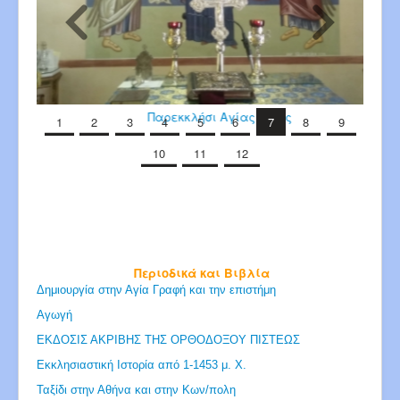
Παρεκκλήσι Αγίας Άννης
1
2
3
4
5
6
7
8
9
10
11
12
Περιοδικά και Βιβλία
Δημιουργία στην Αγία Γραφή και την επιστήμη
Αγωγή
ΕΚΔΟΣΙΣ ΑΚΡΙΒΗΣ ΤΗΣ ΟΡΘΟΔΟΞΟΥ ΠΙΣΤΕΩΣ
Εκκλησιαστική Ιστορία από 1-1453 μ. Χ.
Ταξίδι στην Αθήνα και στην Κων/πολη