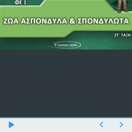
© Γρηγόρης Ζερβός