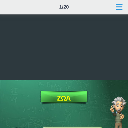
1/20
ΖΩΑ