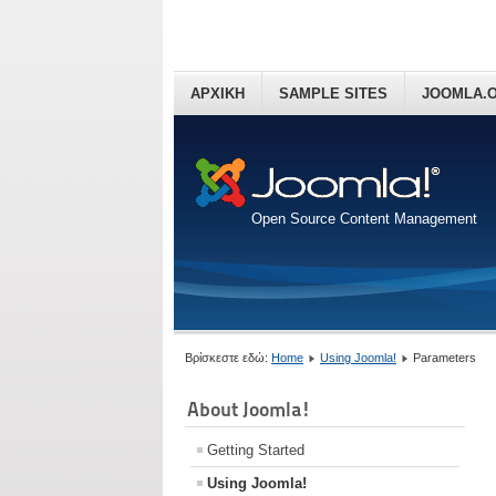
ΑΡΧΙΚΗ
SAMPLE SITES
JOOMLA.
Open Source Content Management
Βρίσκεστε εδώ:
Home
Using Joomla!
Parameters
About Joomla!
Getting Started
Using Joomla!