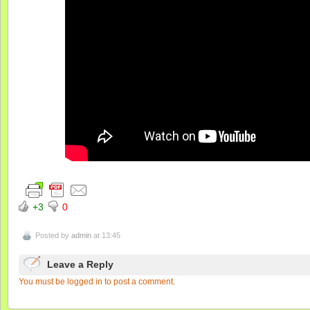
+3
0
Posted by
admin
at 13:45
Leave a Reply
You must be logged in to post a comment.