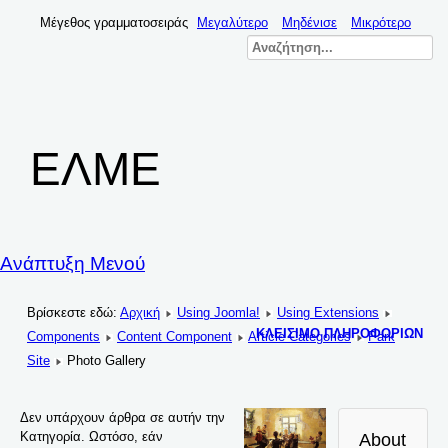
Μέγεθος γραμματοσειράς
Μεγαλύτερο
Μηδένισε
Μικρότερο
ΕΛΜΕ
Ανάπτυξη Μενού
Βρίσκεστε εδώ:
Αρχική
Using Joomla!
Using Extensions
ΚΛΕΊΣΙΜΟ ΠΛΗΡΟΦΟΡΙΏΝ
Components
Content Component
Article Categories
Park
Site
Photo Gallery
Δεν υπάρχουν άρθρα σε αυτήν την
Κατηγορία. Ωστόσο, εάν
About