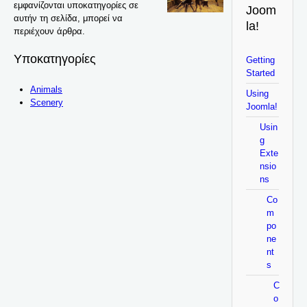
εμφανίζονται υποκατηγορίες σε
Joom
αυτήν τη σελίδα, μπορεί να
la!
περιέχουν άρθρα.
Υποκατηγορίες
Getting
Started
Animals
Using
Scenery
Joomla!
Usin
g
Exte
nsio
ns
Co
m
po
ne
nt
s
C
o