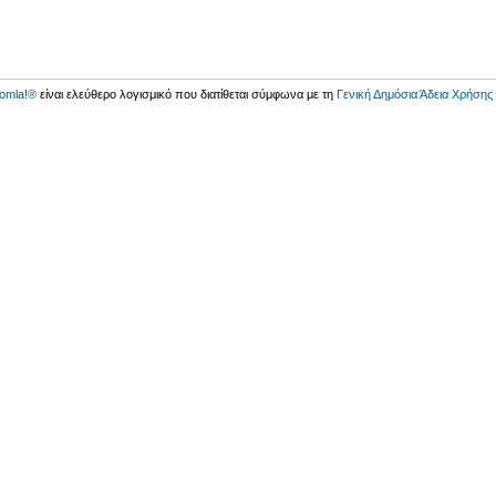
omla!®
είναι ελεύθερο λογισμικό που διατίθεται σύμφωνα με τη
Γενική Δημόσια Άδεια Χρήση