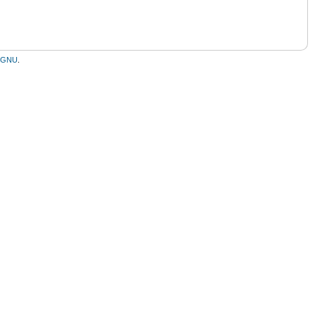
ς GNU
.