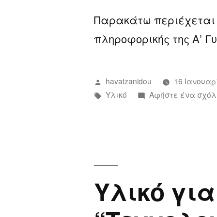
Παρακάτω περιέχεται 
πληροφορικής της Α’ Γ
Συντάχθηκε
havatzanidou
16 Ιανουαρ
από
Ετικέτες:
Υλικό
Αφήστε ένα σχόλ
Υλικό για