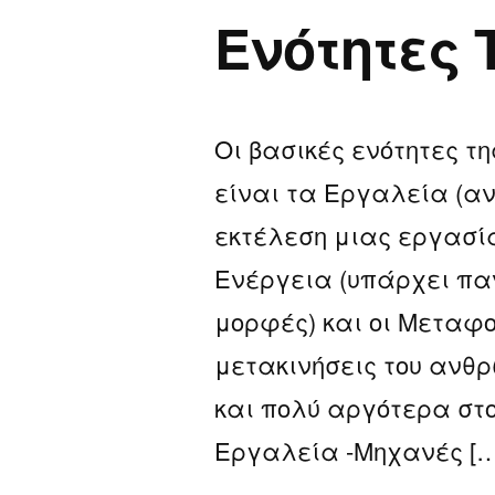
της
Ενότητες
“Τεχνολογ
Οι βασικές ενότητες τ
είναι τα Εργαλεία (αν
εκτέλεση μιας εργασία
Ενέργεια (υπάρχει πα
μορφές) και οι Μεταφο
μετακινήσεις του ανθ
και πολύ αργότερα στο
Εργαλεία -Μηχανές […