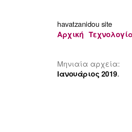
Μετάβαση
στο
havatzanidou site
περιεχόμενο
Αρχική
Τεχνολογί
Μηνιαία αρχεία:
Ιανουάριος 2019