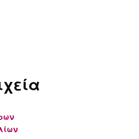
ιχεία
ρων
λίων