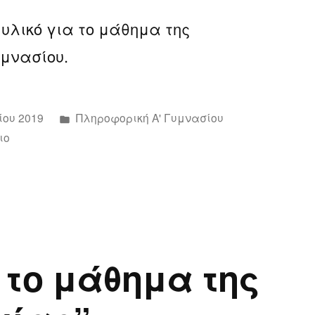
υλικό για το μάθημα της
υμνασίου.
Αναρτήθηκε
ίου 2019
Πληροφορική Α' Γυμνασίου
για
σε
ιο
το
Πληροφορική
Α’
Γυμνασίου
 το μάθημα της