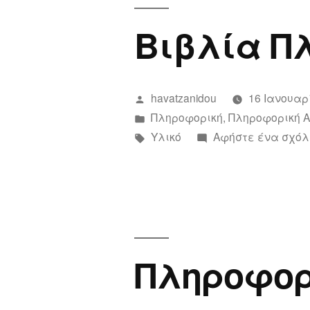
Βιβλία Π
Συντάχθηκε
havatzanidou
16 Ιανουαρ
από
Αναρτήθηκε
Πληροφορική
,
Πληροφορική Α
σε
Ετικέτες:
Υλικό
Αφήστε ένα σχόλ
Πληροφορ