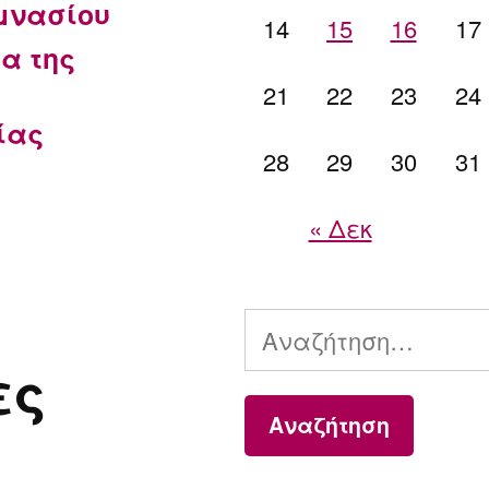
μνασίου
14
15
16
17
α της
21
22
23
24
ίας
28
29
30
31
« Δεκ
Αναζήτηση
ες
για: