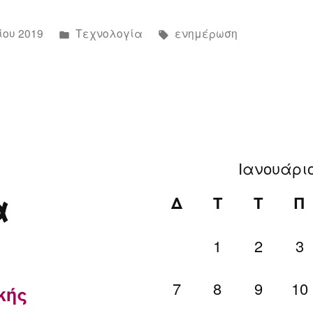
Αναρτήθηκε
Ετικέτες:
ίου 2019
Τεχνολογία
ενημέρωση
σε
ίας
υ
Ιανουάριο
α
Δ
Τ
Τ
Π
1
2
3
7
8
9
10
κής