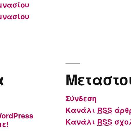
μνασίου
μνασίου
α
Μεταστο
Σύνδεση
Κανάλι
RSS
άρθ
ordPress
Κανάλι
RSS
σχο
ε!