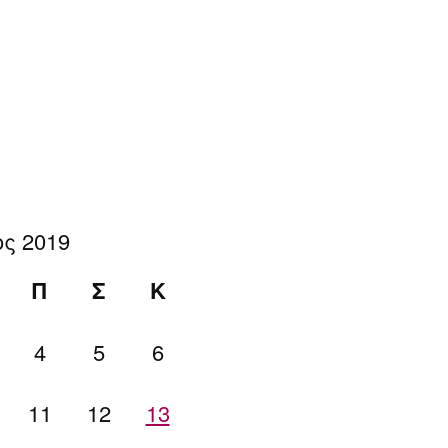
ς 2019
Π
Σ
Κ
4
5
6
11
12
13