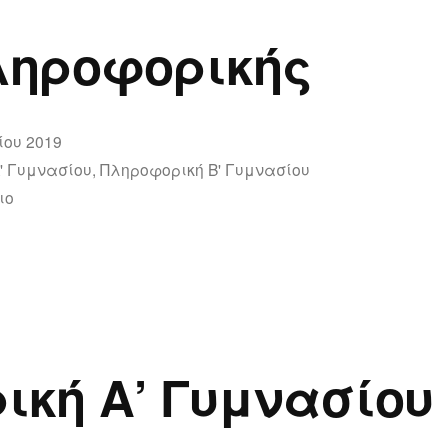
ληροφορικής
ίου 2019
' Γυμνασίου
,
Πληροφορική Β' Γυμνασίου
για
ιο
το
Βιβλία
Πληροφορικής
ική Α’ Γυμνασίου