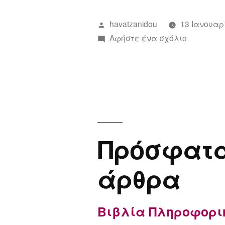
Συντάχθηκε
havatzanidou
13 Ιανουαρ
από
για
Αφήστε ένα σχόλιο
το
Ενότητες
Τεχνολογ
Γυμνασίο
Πρόσφατ
άρθρα
Βιβλία Πληροφορι