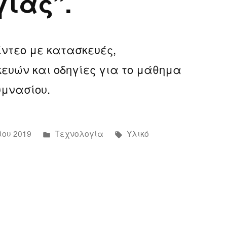
ίας”.
ντεο με κατασκευές,
υών και οδηγίες για το μάθημα
υμνασίου.
Αναρτήθηκε
Ετικέτες:
ίου 2019
Τεχνολογία
Υλικό
σε