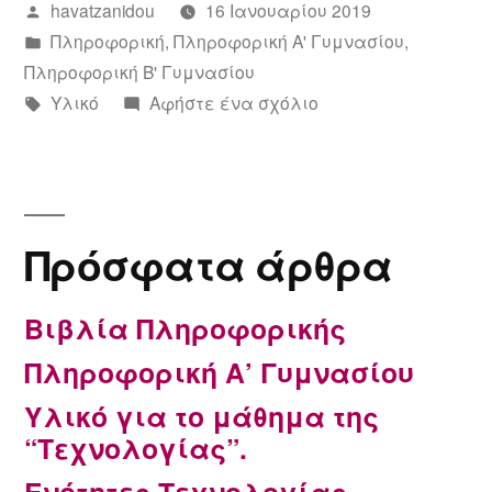
Συντάχθηκε
havatzanidou
16 Ιανουαρίου 2019
από
Αναρτήθηκε
Πληροφορική
,
Πληροφορική Α' Γυμνασίου
,
σε
Πληροφορική Β' Γυμνασίου
Ετικέτες:
για
Υλικό
Αφήστε ένα σχόλιο
το
Βιβλία
Πληροφορικής
Πρόσφατα άρθρα
Βιβλία Πληροφορικής
Πληροφορική Α’ Γυμνασίου
Υλικό για το μάθημα της
“Τεχνολογίας”.
Ενότητες Τεχνολογίας