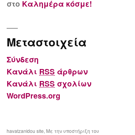
στο
Καλημέρα κόσμε!
Μεταστοιχεία
Σύνδεση
Κανάλι
RSS
άρθρων
Κανάλι
RSS
σχολίων
WordPress.org
havatzanidou site
,
Με την υποστήριξη του