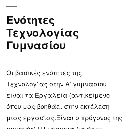
μάθημα
της
Ενότητες
“Τεχνολογίας”.
Τεχνολογίας
Γυμνασίου
Οι βασικές ενότητες της
Τεχνολογίας στην Α’ γυμνασίου
είναι τα Εργαλεία (αντικείμενο
όπου μας βοηθάει στην εκτέλεση
μιας εργασίας.Είναι ο πρόγονος της
μηχανής),Η Ενέργεια (υπάρχει