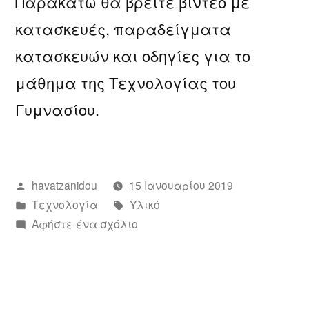
Παρακάτω θα βρείτε βίντεο με
κατασκευές, παραδείγματα
κατασκευών και οδηγίες για το
μάθημα της Τεχνολογίας του
Γυμνασίου.
Συντάχθηκε
havatzanidou
15 Ιανουαρίου 2019
από
Αναρτήθηκε
Ετικέτες:
Τεχνολογία
Υλικό
σε
για
Αφήστε ένα σχόλιο
το
Υλικό
για
το