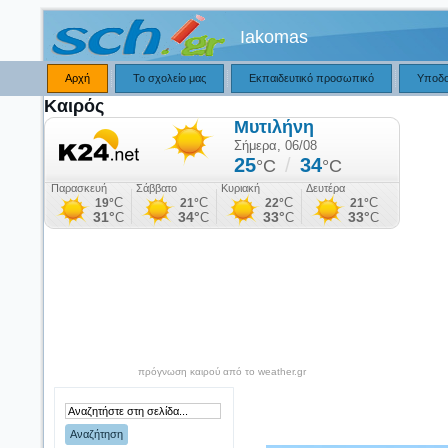
Iakomas
Αρχή
Το σχολείο μας
Εκπαιδευτικό προσωπικό
Υποδ
Καιρός
πρόγνωση καιρού από το weather.gr