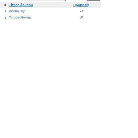
#
Τίτλος άρθρου
Προβολές
1
Διευθυντής
71
2
Υποδιευθυντής
34