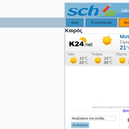
Ia
Αρχή
Το σχολείο μας
Εκ
Καιρός
πρόγνωση καιρού από το we
Αρχι