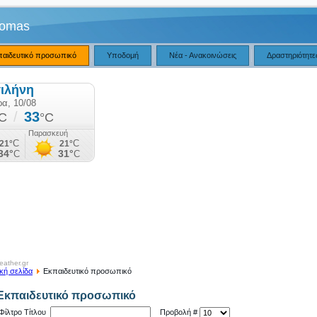
komas
παιδευτικό προσωπικό
Υποδομή
Νέα - Ανακοινώσεις
Δραστηριότητε
ather.gr
κή σελίδα
Εκπαιδευτικό προσωπικό
Εκπαιδευτικό προσωπικό
Φίλτρο Τίτλου
Προβολή #