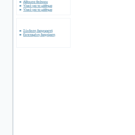
Αίθουσα θεάτρου
Υλικό για το μάθημα
Υλικό για το μάθημα
Σύνδεση διαχειριστή
Εκτεταμένη διαχείριση