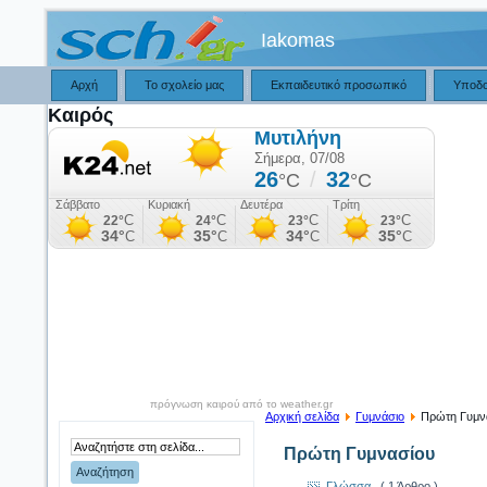
Iakomas
Αρχή
Το σχολείο μας
Εκπαιδευτικό προσωπικό
Υποδ
Καιρός
πρόγνωση καιρού από το weather.gr
Αρχική σελίδα
Γυμνάσιο
Πρώτη Γυμν
Πρώτη Γυμνασίου
Γλώσσα
( 1 Άρθρο )