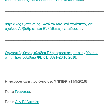
__________________________________________________________
_________________
Ψηφιακός εξοπλισμός,
κατά το ανοικτό πρότυπο
, για
σχολεία Α΄/βάθμιας και Β΄/βάθμιας εκπαίδευσης
.
__________________________________________________________
_________________
Οργανικές θέσεις κλάδου Πληροφορικής μεταταχθέντων
στην Πρωτοβάθμια
ΦΕΚ Β 3391-20.10.2016
.
__________________________________________________________
_________________
Η
παρουσίαση
που έγινε στο
ΥΠΠΕΘ
(19/9/2016)
Για το
Γυμνάσιο
.
Για τις
Α΄& Β΄ Λυκείου
.