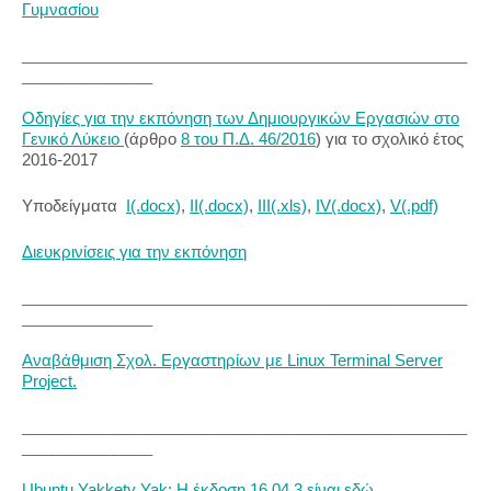
Γυμνασίου
__________________________________________________________
_________________
Οδηγίες για την εκπόνηση των Δημιουργικών Εργασιών στο
Γενικό Λύκειο
(άρθρο
8 του Π.Δ. 46/2016
) για το σχολικό έτος
2016-2017
Υποδείγματα
I(.docx)
,
II(.docx)
,
III(.xls)
,
IV(.docx)
,
V(.pdf)
Διευκρινίσεις για την εκπόνηση
__________________________________________________________
_________________
Αναβάθμιση Σχολ. Εργαστηρίων με Linux Terminal Server
Project.
__________________________________________________________
_________________
Ubuntu Yakkety Yak: Η έκδοση 16.04.3 είναι εδώ
.