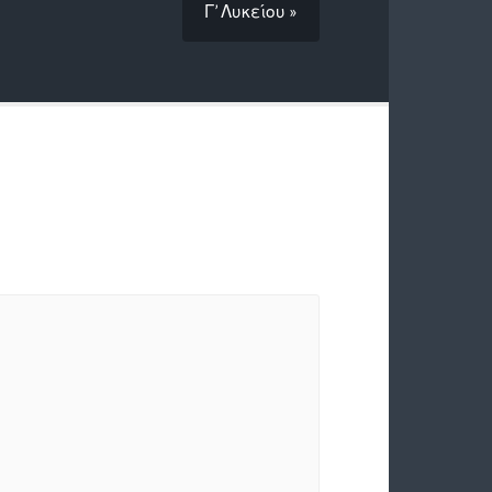
Γ’ Λυκείου »