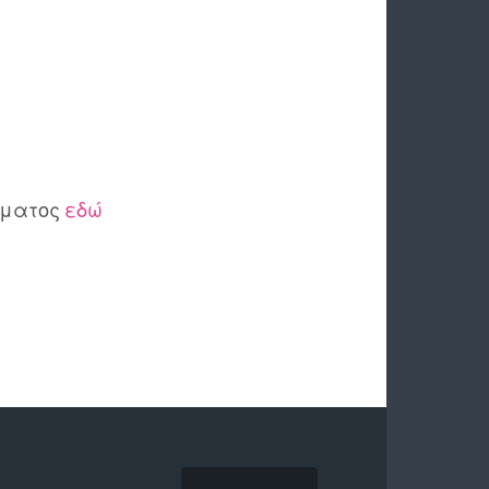
θήματος
εδώ