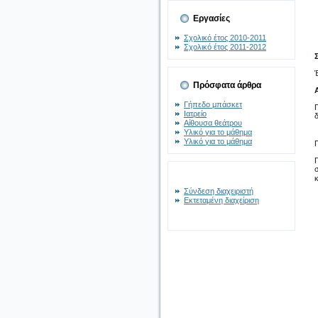
Εργασίες
Σχολικό έτος 2010-2011
Σχολικό έτος 2011-2012
Πρόσφατα άρθρα
Γήπεδο μπάσκετ
Ιατρείο
δ
Αίθουσα θεάτρου
Υλικό για το μάθημα
Υλικό για το μάθημα
Σύνδεση διαχειριστή
Εκτεταμένη διαχείριση