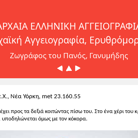
ΑΡΧΑΙΑ ΕΛΛΗΝΙΚΗ ΑΓΓΕΙΟΓΡΑΦΙ
χαϊκή Αγγειογραφία, Ερυθρόμο
Ζωγράφος του Πανός, Γανυμήδης
π.Χ., Νέα Υόρκη, met 23.160.55
έχει προς τα δεξιά κοιτώντας πίσω του. Στο ένα χέρι του 
, υποδηλώνεται όμως με τον κόκορα.