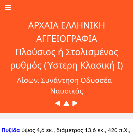
ΑΡΧΑΙΑ ΕΛΛΗΝΙΚΗ
ΑΓΓΕΙΟΓΡΑΦΙΑ
Πλούσιος ή Στολισμένος
ρυθμός (Ύστερη Κλασική Ι)
Αίσων, Συνάντηση Οδυσσέα -
Ναυσικάς
Πυξίδα
ύψος 4,6 εκ., διάμετρος 13,6 εκ., 420 π.Χ.,