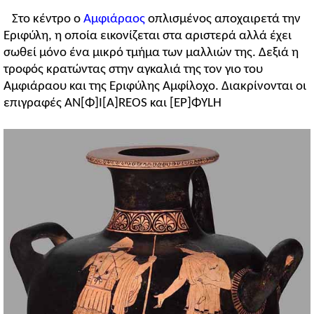
Στο κέντρο ο
Αμφιάραος
οπλισμένος αποχαιρετά την
Εριφύλη, η οποία εικονίζεται στα αριστερά αλλά έχει
σωθεί μόνο ένα μικρό τμήμα των μαλλιών της. Δεξιά η
τροφός κρατώντας στην αγκαλιά της τον γιο του
Αμφιάραου και της Εριφύλης Αμφίλοχο. Διακρίνονται οι
επιγραφές AΝ[Φ]Ι[A]RΕOS και [EΡ]ΦYLΗ