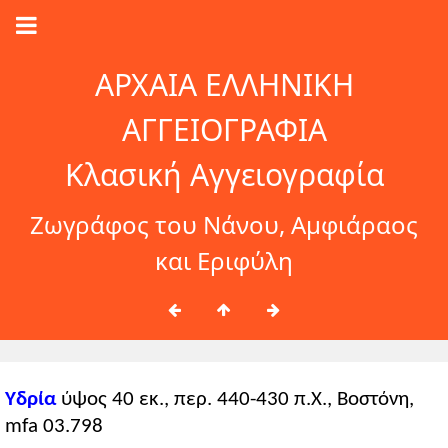
ΑΡΧΑΙΑ ΕΛΛΗΝΙΚΗ
ΑΓΓΕΙΟΓΡΑΦΙΑ
Κλασική Αγγειογραφία
Ζωγράφος του Νάνου, Αμφιάραος
και Εριφύλη
Υδρία
ύψος 40 εκ., περ. 440-430 π.Χ., Βοστόνη,
mfa 03.798