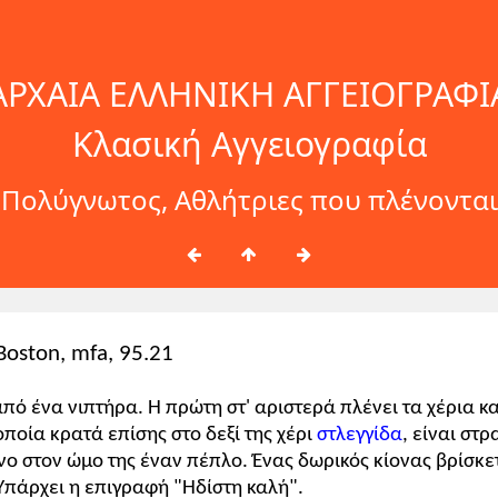
ΑΡΧΑΙΑ ΕΛΛΗΝΙΚΗ ΑΓΓΕΙΟΓΡΑΦΙ
Κλασική Αγγειογραφία
Πολύγνωτος, Αθλήτριες που πλένονται
Boston, mfa, 95.21
πό ένα νιπτήρα. Η πρώτη στ' αριστερά πλένει τα χέρια κα
η οποία κρατά επίσης στο δεξί της χέρι
στλεγγίδα
, είναι στ
ένο στον ώμο της έναν πέπλο. Ένας δωρικός κίονας βρίσκε
Υπάρχει η επιγραφή "Ηδίστη καλή".