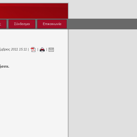
ς
Σύνδεσμοι
Επικοινωνία
μβριος 2011 15:11 |
|
|
ήσετε.