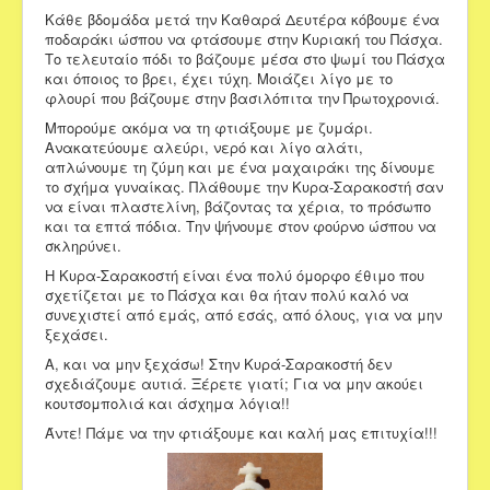
Κάθε βδομάδα μετά την Καθαρά Δευτέρα κόβουμε ένα
ποδαράκι ώσπου να φτάσουμε στην Κυριακή του Πάσχα.
Το τελευταίο πόδι το βάζουμε μέσα στο ψωμί του Πάσχα
και όποιος το βρει, έχει τύχη. Μοιάζει λίγο με το
φλουρί που βάζουμε στην βασιλόπιτα την Πρωτοχρονιά.
Μπορούμε ακόμα να τη φτιάξουμε με ζυμάρι.
Ανακατεύουμε αλεύρι, νερό και λίγο αλάτι,
απλώνουμε τη ζύμη και με ένα μαχαιράκι της δίνουμε
το σχήμα γυναίκας. Πλάθουμε την Κυρα-Σαρακοστή σαν
να είναι πλαστελίνη, βάζοντας τα χέρια, το πρόσωπο
και τα επτά πόδια. Την ψήνουμε στον φούρνο ώσπου να
σκληρύνει.
Η Κυρα-Σαρακοστή είναι ένα πολύ όμορφο έθιμο που
σχετίζεται με το Πάσχα και θα ήταν πολύ καλό να
συνεχιστεί από εμάς, από εσάς, από όλους, για να μην
ξεχάσει.
Α, και να μην ξεχάσω! Στην Κυρά-Σαρακοστή δεν
σχεδιάζουμε αυτιά. Ξέρετε γιατί; Για να μην ακούει
κουτσομπολιά και άσχημα λόγια!!
Άντε! Πάμε να την φτιάξουμε και καλή μας επιτυχία!!!