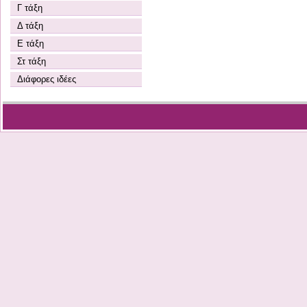
Γ τάξη
Δ τάξη
Ε τάξη
Στ τάξη
Διάφορες ιδέες