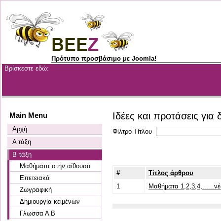
Πρότυπο προσβάσιμο με Joomla!
Βρίσκεστε εδώ:
Ιδέες και προτάσεις για 
Main Menu
Αρχή
Φίλτρο Τίτλου
Α τάξη
Β τάξη
Μαθήματα στην αίθουσα
#
Τίτλος άρθρου
Επετειακά
1
Μαθήματα 1,2,3,4,......ν
Ζωγραφική
Δημιουργία κειμένων
Γλωσσα Α Β