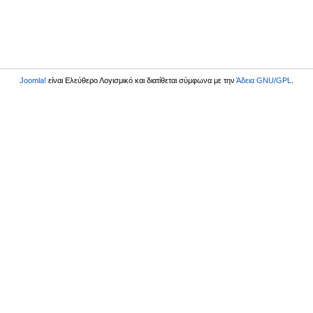
Joomla!
είναι Ελεύθερο Λογισμικό και διατίθεται σύμφωνα με την
Άδεια GNU/GPL
.