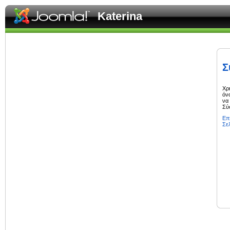
Katerina
Σ
Χρ
όν
να
Σύ
Επ
Σε