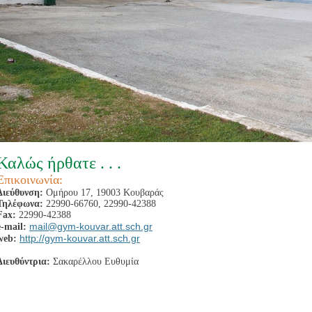
Καλώς ήρθατε . . .
Επικοινωνία:
Διεύθυνση:
Ομήρου 17, 19003 Κουβαράς
Τηλέφωνα:
22990-66760, 22990-42388
Fax:
22990-42388
mail@gym-kouvar.att.sch.gr
e-mail:
http://gym-kouvar.att.sch.gr
web:
Διευθύντρια:
Σακαρέλλου Ευθυμία