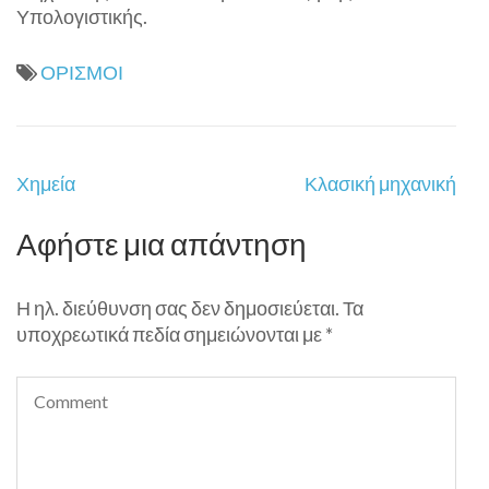
Υπολογιστικής.
ΟΡΙΣΜΟΙ
Πλοήγηση
Χημεία
Κλασική μηχανική
άρθρων
Αφήστε μια απάντηση
Η ηλ. διεύθυνση σας δεν δημοσιεύεται.
Τα
υποχρεωτικά πεδία σημειώνονται με
*