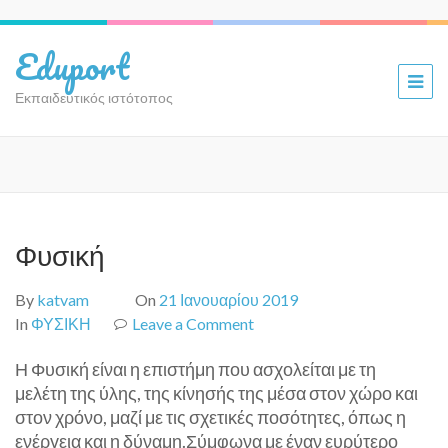
Eduport
Εκπαιδευτικός ιστότοπος
Φυσική
By
katvam
On
21 Ιανουαρίου 2019
In
ΦΥΣΙΚΗ
Leave a Comment
on
Φυσική
Η Φυσική είναι η επιστήμη που ασχολείται με τη
μελέτη της ύλης, της κίνησής της μέσα στον χώρο και
στον χρόνο, μαζί με τις σχετικές ποσότητες, όπως η
ενέργεια και η δύναμη.Σύμφωνα με έναν ευρύτερο