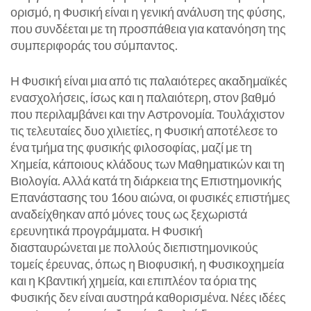
ορισμό, η Φυσική είναι η γενική ανάλυση της φύσης,
που συνδέεται με τη προσπάθεια για κατανόηση της
συμπεριφοράς του σύμπαντος.
Η Φυσική είναι μια από τις παλαιότερες ακαδημαϊκές
ενασχολήσεις, ίσως και η παλαιότερη, στον βαθμό
που περιλαμβάνει και την Αστρονομία. Τουλάχιστον
τις τελευταίες δυο χιλιετίες, η Φυσική αποτέλεσε το
ένα τμήμα της φυσικής φιλοσοφίας, μαζί με τη
Χημεία, κάποιους κλάδους των Μαθηματικών και τη
Βιολογία. Αλλά κατά τη διάρκεια της Επιστημονικής
Επανάστασης του 16ου αιώνα, οι φυσικές επιστήμες
αναδείχθηκαν από μόνες τους ως ξεχωριστά
ερευνητικά προγράμματα. Η Φυσική
διασταυρώνεται με πολλούς διεπιστημονικούς
τομείς έρευνας, όπως η Βιοφυσική, η Φυσικοχημεία
και η Κβαντική χημεία, και επιπλέον τα όρια της
Φυσικής δεν είναι αυστηρά καθορισμένα. Νέες ιδέες