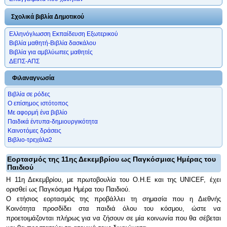
Σχολικά βιβλία Δημοτικού
Ελληνόγλωσση Εκπαίδευση Εξωτερικού
Βιβλία μαθητή-Βιβλία δασκάλου
Βιβλία για αμβλύωπες μαθητές
ΔΕΠΣ-ΑΠΣ
Φιλαναγνωσία
Βιβλία σε ρόδες
Ο επίσημος ιστότοπος
Με αφορμή ένα βιβλίο
Παιδικά έντυπα-δημιουργικότητα
Καινοτόμες δράσεις
Βιβλιο-τρεχάλα2
Εορτασμός της 11ης Δεκεμβρίου ως Παγκόσμιας Ημέρας του
Παιδιού
Η 11η Δεκεμβρίου, με πρωτοβουλία του Ο.Η.Ε και της UNICEF, έχει
ορισθεί ως Παγκόσμια Ημέρα του Παιδιού.
Ο ετήσιος εορτασμός της προβάλλει τη σημασία που η Διεθνής
Κοινότητα προσδίδει στα παιδιά όλου του κόσμου, ώστε να
προετοιμάζονται πλήρως για να ζήσουν σε μία κοινωνία που θα σέβεται