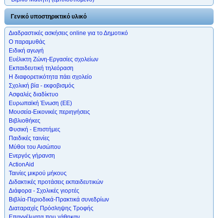
Γενικό υποστηρικτικό υλικό
Διαδραστικές ασκήσεις online για το Δημοτικό
Ο παραμυθάς
Ειδική αγωγή
Ευέλικτη Ζώνη-Εργασίες σχολείων
Εκπαιδευτική τηλεόραση
Η διαφορετικότητα πάει σχολείο
Σχολική βία - εκφοβισμός
Ασφαλές διαδίκτυο
Ευρωπαϊκή Ένωση (ΕΕ)
Μουσεία-Εικονικές περιηγήσεις
Βιβλιοθήκες
Φυσική - Επιστήμες
Παιδικές ταινίες
Μύθοι του Αισώπου
Ενεργός γήρανση
ActionAid
Ταινίες μικρού μήκους
Διδακτικές προτάσεις εκπαιδευτικών
Διάφορα - Σχολικές γιορτές
Βιβλία-Περιοδικά-Πρακτικά συνεδρίων
Διαταραχές Πρόσληψης Τροφής
Επαγγέλματα που χάθηκαν