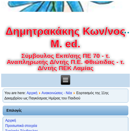
Δημητρακάκης Κων/νος
M. ed.
Σύμβουλος Εκπ/σης ΠΕ 70 - τ.
Αναπληρωτής Δ/ντής Π.Ε. Φθιώτιδας - τ.
Δ/ντής ΠΕΚ Λαμίας
You are here:
Αρχική
Ανακοινώσεις - Νέα
Εορτασμός της 11ης
Δεκεμβρίου ως Παγκόσμιας Ημέρας του Παιδιού
Επιλογές
Αρχική
Προσωπικά στοιχεία
Σχολικός Σύμβουλος