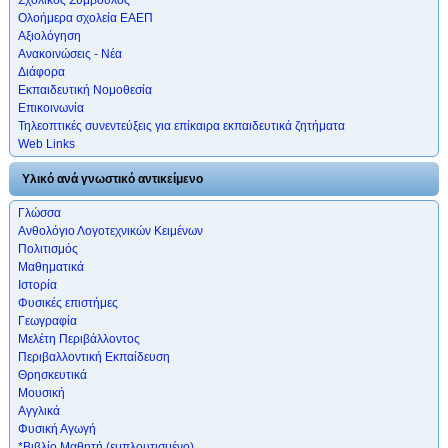
Ολοήμερα σχολεία ΕΑΕΠ
Αξιολόγηση
Ανακοινώσεις - Νέα
Διάφορα
Εκπαιδευτική Νομοθεσία
Επικοινωνία
Τηλεοπτικές συνεντεύξεις για επίκαιρα εκπαιδευτικά ζητήματα
Web Links
Υλικό ανά γνωστικό αντικείμενο
Γλώσσα
Ανθολόγιο Λογοτεχνικών Κειμένων
Πολιτισμός
Μαθηματικά
Ιστορία
Φυσικές επιστήμες
Γεωγραφία
Μελέτη Περιβάλλοντος
Περιβαλλοντική Εκπαίδευση
Θρησκευτικά
Μουσική
Αγγλικά
Φυσική Αγωγή
*Βιβλίο Μαθητή (εμπλουτισμένο)