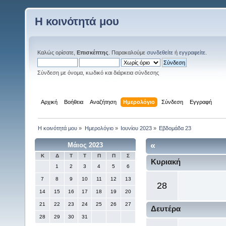
Η κοινότητά μου
Καλώς ορίσατε,
Επισκέπτης
. Παρακαλούμε
συνδεθείτε
ή
εγγραφείτε
.
Σύνδεση με όνομα, κωδικό και διάρκεια σύνδεσης
Αρχική
Βοήθεια
Αναζήτηση
Ημερολόγιο
Σύνδεση
Εγγραφή
Η κοινότητά μου
»
Ημερολόγιο
»
Ιουνίου 2023
»
Εβδομάδα 23
«
Μάιος 2023
Κ
Δ
Τ
Τ
Π
Π
Σ
Κυριακή
1
2
3
4
5
6
7
8
9
10
11
12
13
28
14
15
16
17
18
19
20
21
22
23
24
25
26
27
Δευτέρα
28
29
30
31