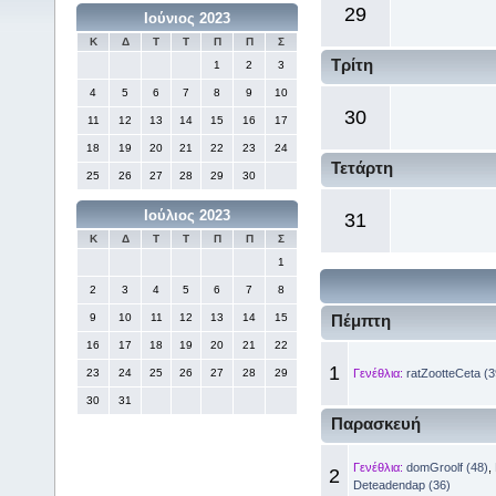
29
Ιούνιος 2023
Κ
Δ
Τ
Τ
Π
Π
Σ
Τρίτη
1
2
3
4
5
6
7
8
9
10
30
11
12
13
14
15
16
17
18
19
20
21
22
23
24
Τετάρτη
25
26
27
28
29
30
Ιούλιος 2023
31
Κ
Δ
Τ
Τ
Π
Π
Σ
1
2
3
4
5
6
7
8
9
10
11
12
13
14
15
Πέμπτη
16
17
18
19
20
21
22
1
23
24
25
26
27
28
29
Γενέθλια:
ratZootteCeta (3
30
31
Παρασκευή
Γενέθλια:
domGroolf (48)
,
2
Deteadendap (36)