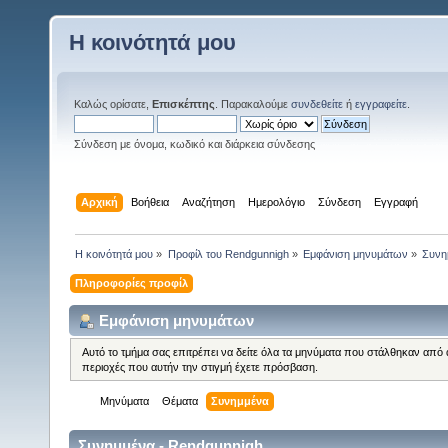
Η κοινότητά μου
Καλώς ορίσατε,
Επισκέπτης
. Παρακαλούμε
συνδεθείτε
ή
εγγραφείτε
.
Σύνδεση με όνομα, κωδικό και διάρκεια σύνδεσης
Αρχική
Βοήθεια
Αναζήτηση
Ημερολόγιο
Σύνδεση
Εγγραφή
Η κοινότητά μου
»
Προφίλ του Rendgunnigh
»
Εμφάνιση μηνυμάτων
»
Συνη
Πληροφορίες προφίλ
Εμφάνιση μηνυμάτων
Αυτό το τμήμα σας επιτρέπει να δείτε όλα τα μηνύματα που στάλθηκαν από 
περιοχές που αυτήν την στιγμή έχετε πρόσβαση.
Μηνύματα
Θέματα
Συνημμένα
Συνημμένα - Rendgunnigh