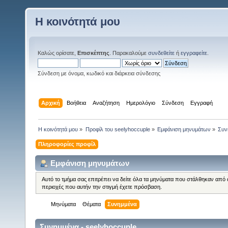
Η κοινότητά μου
Καλώς ορίσατε,
Επισκέπτης
. Παρακαλούμε
συνδεθείτε
ή
εγγραφείτε
.
Σύνδεση με όνομα, κωδικό και διάρκεια σύνδεσης
Αρχική
Βοήθεια
Αναζήτηση
Ημερολόγιο
Σύνδεση
Εγγραφή
Η κοινότητά μου
»
Προφίλ του seelyhoccuple
»
Εμφάνιση μηνυμάτων
»
Συν
Πληροφορίες προφίλ
Εμφάνιση μηνυμάτων
Αυτό το τμήμα σας επιτρέπει να δείτε όλα τα μηνύματα που στάλθηκαν από 
περιοχές που αυτήν την στιγμή έχετε πρόσβαση.
Μηνύματα
Θέματα
Συνημμένα
Συνημμένα - seelyhoccuple