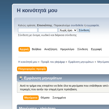
Η κοινότητά μου
Καλώς ορίσατε,
Επισκέπτης
. Παρακαλούμε
συνδεθείτε
ή
εγγραφείτε
.
Σύνδεση με όνομα, κωδικό και διάρκεια σύνδεσης
Αρχική
Βοήθεια
Αναζήτηση
Ημερολόγιο
Σύνδεση
Εγγραφή
Η κοινότητά μου
»
Προφίλ του plejulgap
»
Εμφάνιση μηνυμάτων
»
Μηνύματ
Πληροφορίες προφίλ
Εμφάνιση μηνυμάτων
Αυτό το τμήμα σας επιτρέπει να δείτε όλα τα μηνύματα που στάλθηκαν από 
περιοχές που αυτήν την στιγμή έχετε πρόσβαση.
Μηνύματα
Θέματα
Συνημμένα
Μηνύματα - plejulgap