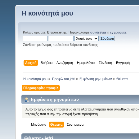
Η κοινότητά μου
Καλώς ορίσατε,
Επισκέπτης
. Παρακαλούμε
συνδεθείτε
ή
εγγραφείτε
.
Σύνδεση με όνομα, κωδικό και διάρκεια σύνδεσης
Αρχική
Βοήθεια
Αναζήτηση
Ημερολόγιο
Σύνδεση
Εγγραφή
Η κοινότητά μου
»
Προφίλ του jefri
»
Εμφάνιση μηνυμάτων
»
Θέματα
Πληροφορίες προφίλ
Εμφάνιση μηνυμάτων
Αυτό το τμήμα σας επιτρέπει να δείτε όλα τα μηνύματα που στάλθηκαν από 
περιοχές που αυτήν την στιγμή έχετε πρόσβαση.
Μηνύματα
Θέματα
Συνημμένα
Θέματα - jefri